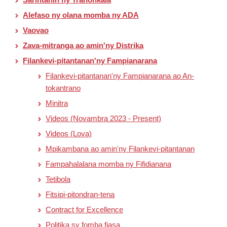
Alefaso ny olana momba ny ADA
Vaovao
Zava-mitranga ao amin'ny Distrika
Filankevi-pitantanan'ny Fampianarana
Filankevi-pitantanan'ny Fampianarana ao An-
tokantrano
Minitra
Videos (Novambra 2023 - Present)
Videos (Lova)
Mpikambana ao amin'ny Filankevi-pitantanan
Fampahalalana momba ny Fifidianana
Tetibola
Fitsipi-pitondran-tena
Contract for Excellence
Politika sy fomba fiasa