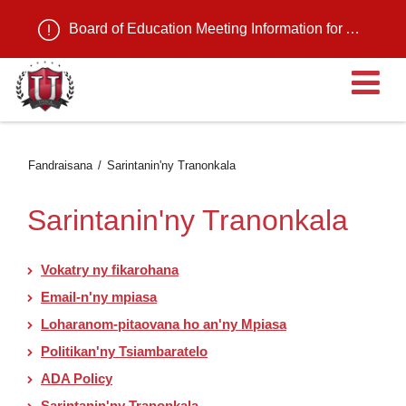
Board of Education Meeting Information for August 11, 2026
Ma
Fandraisana
Sarintanin'ny Tranonkala
Sarintanin'ny Tranonkala
Vokatry ny fikarohana
Email-n'ny mpiasa
Loharanom-pitaovana ho an'ny Mpiasa
Politikan'ny Tsiambaratelo
ADA Policy
Sarintanin'ny Tranonkala