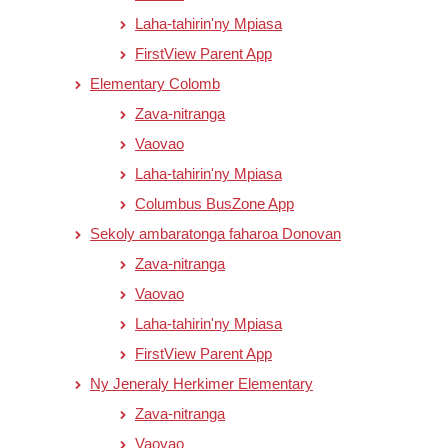
Laha-tahirin'ny Mpiasa
FirstView Parent App
Elementary Colomb
Zava-nitranga
Vaovao
Laha-tahirin'ny Mpiasa
Columbus BusZone App
Sekoly ambaratonga faharoa Donovan
Zava-nitranga
Vaovao
Laha-tahirin'ny Mpiasa
FirstView Parent App
Ny Jeneraly Herkimer Elementary
Zava-nitranga
Vaovao