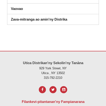
Vaovao
Zava-mitranga ao amin'ny Distrika
Ity tranonkala ity dia manome vaovao amin'ny alalan'ny PDF, tsidiho 
Utica Distrikan'ny Sekolin'ny Tanàna
929 York Street, NY
Utica , NY 13502
315-792-2210
Filankevi-pitantanan'ny Fampianarana