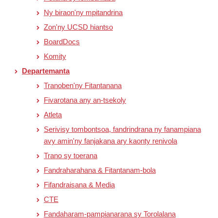
Ny biraon'ny mpitandrina
Zon'ny UCSD hiantso
BoardDocs
Komity
Departemanta
Tranoben'ny Fitantanana
Fivarotana any an-tsekoly
Atleta
Serivisy tombontsoa, fandrindrana ny fanampiana
avy amin'ny fanjakana ary kaonty renivola
Trano sy toerana
Fandraharahana & Fitantanam-bola
Fifandraisana & Media
CTE
Fandaharam-pampianarana sy Torolalana