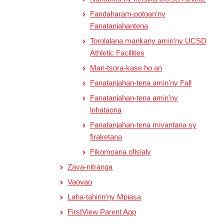
Fandaharam-potoan'ny
Fanatanjahantena
Torolalana mankany amin'ny UCSD
Athletic Facilities
Mari-tsora-kase ho an
Fanatanjahan-tena amin'ny Fall
Fanatanjahan-tena amin'ny
lohataona
Fanatanjahan-tena mivantana sy
firaketana
Fikomoana ofisialy
Zava-nitranga
Vaovao
Laha-tahirin'ny Mpiasa
FirstView Parent App