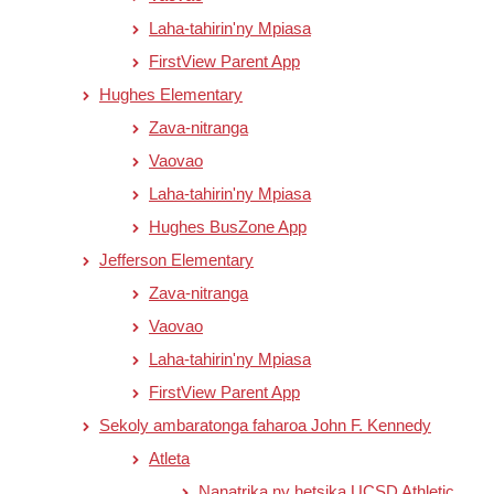
Laha-tahirin'ny Mpiasa
FirstView Parent App
Hughes Elementary
Zava-nitranga
Vaovao
Laha-tahirin'ny Mpiasa
Hughes BusZone App
Jefferson Elementary
Zava-nitranga
Vaovao
Laha-tahirin'ny Mpiasa
FirstView Parent App
Sekoly ambaratonga faharoa John F. Kennedy
Atleta
Nanatrika ny hetsika UCSD Athletic