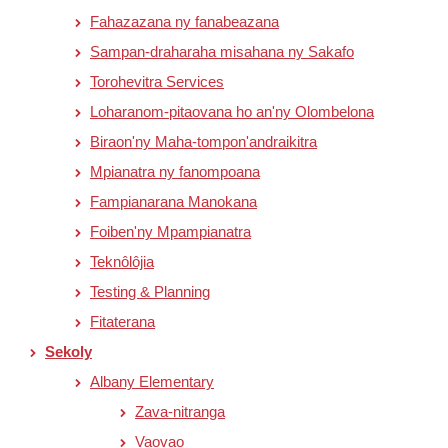
Fahazazana ny fanabeazana
Sampan-draharaha misahana ny Sakafo
Torohevitra Services
Loharanom-pitaovana ho an'ny Olombelona
Biraon'ny Maha-tompon'andraikitra
Mpianatra ny fanompoana
Fampianarana Manokana
Foiben'ny Mpampianatra
Teknôlôjia
Testing & Planning
Fitaterana
Sekoly
Albany Elementary
Zava-nitranga
Vaovao