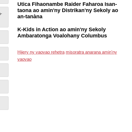
Utica Fihaonambe Raider Faharoa Isan-
taona ao amin'ny Distrikan'ny Sekoly ao
n-
an-tanàna
K-Kids in Action ao amin'ny Sekoly
Ambaratonga Voalohany Columbus
Hijery ny vaovao rehetra
misoratra anarana amin'ny
vaovao