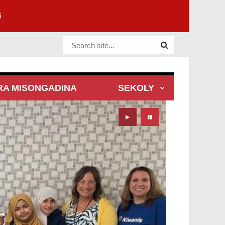
6
Website Site
RA MISONGADINA
SEKOLY
Play
Pause