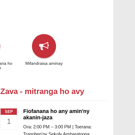
ana ho
Mifandraisa aminay
a
Zava - mitranga ho avy
Fiofanana ho any amin'ny
SEP
akanin-jaza
1
Ora: 2:00 PM – 3:00 PM | Toerana:
Tranoben'ny Sekoly Ambaratonga