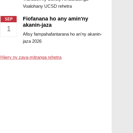
Voalohany UCSD rehetra
Fiofanana ho any amin'ny
SEP
akanin-jaza
1
​Afisy fampahafantarana ho an'ny akanin-
jaza 2026​
Hijery ny zava-mitranga rehetra