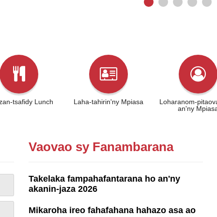
zan-tsafidy Lunch
Laha-tahirin'ny Mpiasa
Loharanom-pitaov
an'ny Mpias
Vaovao sy Fanambarana
Takelaka fampahafantarana ho an'ny
akanin-jaza 2026
Mikaroha ireo fahafahana hahazo asa ao