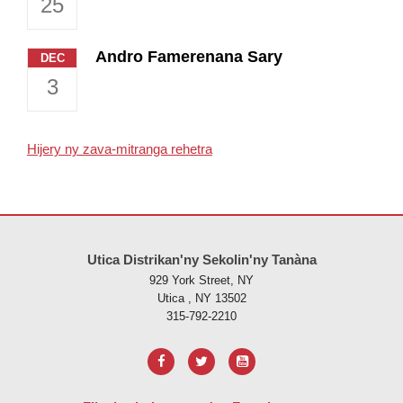
25
Andro Famerenana Sary
DEC
3
Hijery ny zava-mitranga rehetra
Ity tranonkala ity dia manome vaovao amin'ny alalan'ny PDF, tsidiho 
Utica Distrikan'ny Sekolin'ny Tanàna
929 York Street, NY
Utica , NY 13502
315-792-2210