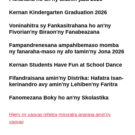
Kernan Kindergarten Graduation 2026
Voninahitra sy Fankasitrahana ho an'ny
Fivorian'ny Biraon'ny Fanabeazana
Fampandrenesana ampahibemaso momba
ny fanaraha-maso ny afo tamin'ny Jona 2026
Kernan Students Have Fun at School Dance
Fifandraisana amin'ny Distrika: Hafatra Isan-
kerinandro avy amin'ny Lehiben'ny Faritra
Fanomezana Boky ho an'ny Skolastika
Hijery ny vaovao rehetra
misoratra anarana amin'ny
vaovao