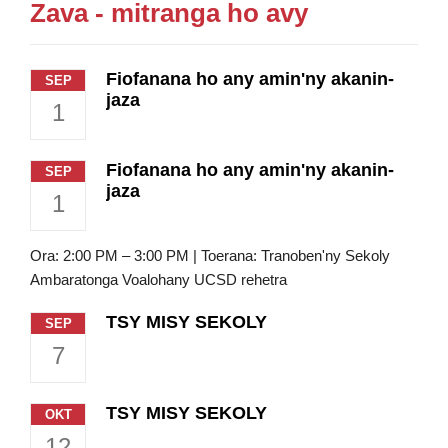
Zava - mitranga ho avy
Fiofanana ho any amin'ny akanin-
SEP
jaza
1
Fiofanana ho any amin'ny akanin-
SEP
jaza
1
Ora: 2:00 PM – 3:00 PM | Toerana: Tranoben'ny Sekoly
Ambaratonga Voalohany UCSD rehetra
TSY MISY SEKOLY
SEP
7
TSY MISY SEKOLY
OKT
12