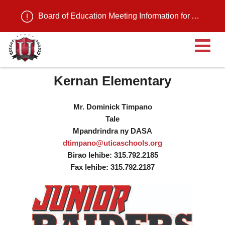
Board of Education Meeting Information for August 11, 2026
Ma
Kernan Elementary
Mr. Dominick Timpano
Tale
Mpandrindra ny DASA
dtimpano@uticaschools.org
Birao lehibe: 315.792.2185
Fax lehibe: 315.792.2187