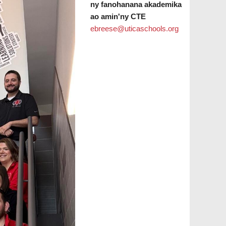
ny fanohanana akademika
ao amin'ny CTE
ebreese@uticaschools.org