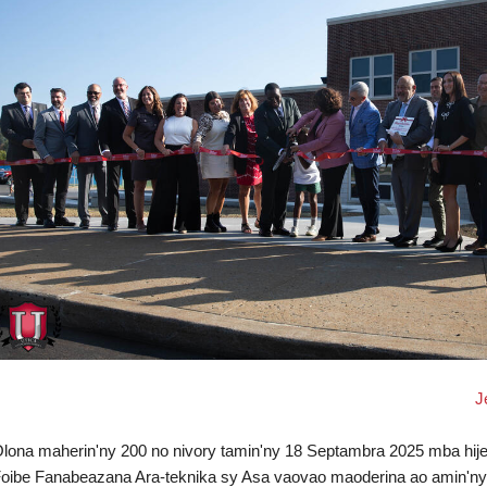
J
lona maherin'ny 200 no nivory tamin'ny 18 Septambra 2025 mba hijer
oibe Fanabeazana Ara-teknika sy Asa vaovao maoderina ao amin'n