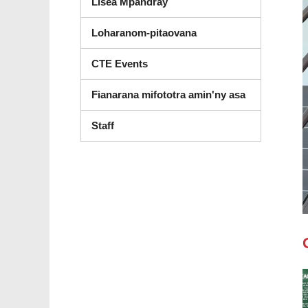
Lisea Mpandray
Loharanom-pitaovana
CTE Events
Fianarana mifototra amin'ny asa
Staff