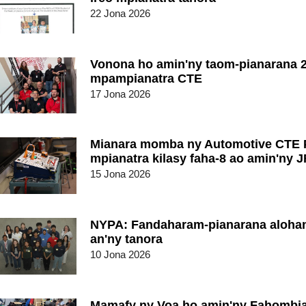
22 Jona 2026
Vonona ho amin'ny taom-pianarana 2
mpampianatra CTE
17 Jona 2026
Mianara momba ny Automotive CTE 
mpianatra kilasy faha-8 ao amin'ny 
15 Jona 2026
NYPA: Fandaharam-pianarana alohan
an'ny tanora
10 Jona 2026
Mamafy ny Voa ho amin'ny Fahombi