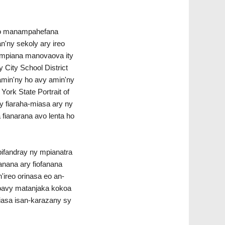
reo manampahefana
n'ny sekoly ary ireo
nampiana manovaova ity
 City School District
amin'ny ho avy amin'ny
ork State Portrait of
ny fiaraha-miasa ary ny
 fianarana avo lenta ho
pifandray ny mpianatra
anana ary fiofanana
ireo orinasa eo an-
hoavy matanjaka kokoa
piasa isan-karazany sy