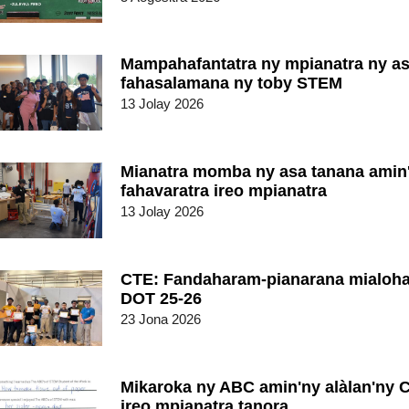
Mampahafantatra ny mpianatra ny a
fahasalamana ny toby STEM
13 Jolay 2026
Mianatra momba ny asa tanana amin
fahavaratra ireo mpianatra
13 Jolay 2026
CTE: Fandaharam-pianarana mialoha
DOT 25-26
23 Jona 2026
Mikaroka ny ABC amin'ny alàlan'ny
ireo mpianatra tanora