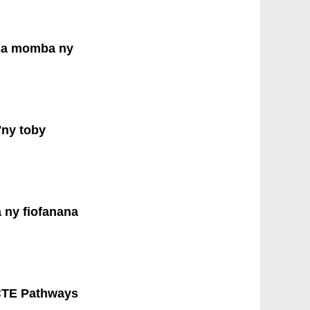
sa momba ny
'ny toby
 ny fiofanana
 CTE Pathways