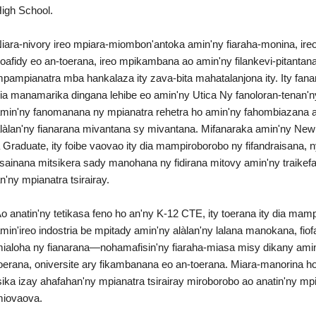
igh School.
iara-nivory ireo mpiara-miombon'antoka amin'ny fiaraha-monina, i
oafidy eo an-toerana, ireo mpikambana ao amin'ny filankevi-pitantana
pampianatra mba hankalaza ity zava-bita mahatalanjona ity. Ity fa
ia manamarika dingana lehibe eo amin'ny Utica Ny fanoloran-tenan'ny
min'ny fanomanana ny mpianatra rehetra ho amin'ny fahombiazana 
làlan'ny fianarana mivantana sy mivantana. Mifanaraka amin'ny New Y
 Graduate, ity foibe vaovao ity dia mampiroborobo ny fifandraisana, 
isainana mitsikera sady manohana ny fidirana mitovy amin'ny traikefa
n'ny mpianatra tsirairay.
o anatin'ny tetikasa feno ho an'ny K-12 CTE, ity toerana ity dia mam
min'ireo indostria be mpitady amin'ny alàlan'ny lalana manokana, fiof
ialoha ny fianarana—nohamafisin'ny fiaraha-miasa misy dikany amin'
oerana, oniversite ary fikambanana eo an-toerana. Miara-manorina 
sika izay ahafahan'ny mpianatra tsirairay miroborobo ao anatin'ny m
iovaova.