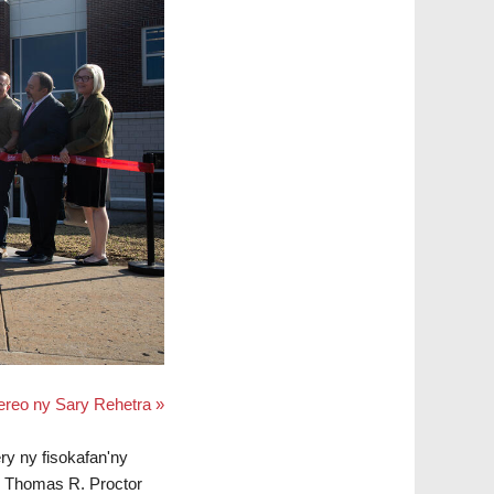
ereo ny Sary Rehetra »
y ny fisokafan'ny
y Thomas R. Proctor