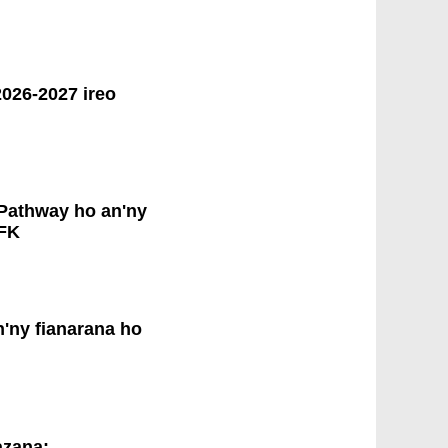
026-2027 ireo
Pathway ho an'ny
JFK
'ny fianarana ho
azana: