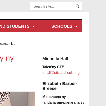
Website Site
ND STUDENTS
SCHOOLS
noroam-isa
y ny
Michelle Hall
Talen'ny CTE
mhall@uticaschools.org
Elizabeth Barber-
Breese
Mpitantana ny
fandaharam-pianarana sy