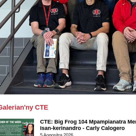
Galerian'ny CTE
CTE: Big Frog 104 Mpampianatra Men
Isan-kerinandro - Carly Calogero
5 Aogositra 2026