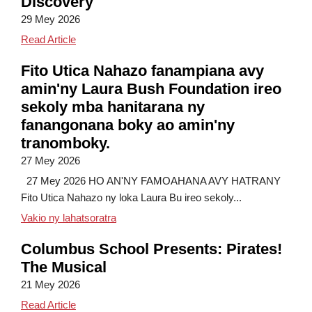
Discovery
29 Mey 2026
Science, Smiles and Serious Discovery
Read Article
Fito Utica Nahazo fanampiana avy
amin'ny Laura Bush Foundation ireo
sekoly mba hanitarana ny
fanangonana boky ao amin'ny
tranomboky.
27 Mey 2026
27 Mey 2026 HO AN'NY FAMOAHANA AVY HATRANY
Fito Utica Nahazo ny loka Laura Bu ireo sekoly...
Sekoly fito Utica no nahazo ny fanampian
Vakio ny lahatsoratra
Columbus School Presents: Pirates!
The Musical
21 Mey 2026
Columbus School Presents: Pirates! The Musical
Read Article