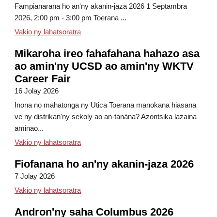
Fampianarana ho an'ny akanin-jaza 2026 1 Septambra
2026, 2:00 pm - 3:00 pm Toerana ...
Takelaka fampahafantarana ho an'ny akani
Vakio ny lahatsoratra
Mikaroha ireo fahafahana hahazo asa
ao amin'ny UCSD ao amin'ny WKTV
Career Fair
16 Jolay 2026
Inona no mahatonga ny Utica Toerana manokana hiasana
ve ny distrikan'ny sekoly ao an-tanàna? Azontsika lazaina
aminao...
Mikaroha ireo fahafahana miasa ao amin'
Vakio ny lahatsoratra
Fiofanana ho an'ny akanin-jaza 2026
7 Jolay 2026
momba ny Orientation amin'ny akanin-jaza
Vakio ny lahatsoratra
Andron'ny saha Columbus 2026