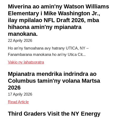
Miverina ao amin'ny Watson Williams
Elementary i Mike Washington Jr.,
ilay mpilalao NFL Draft 2026, mba
hihaona amin'ny mpianatra
manokana.
22 Aprily 2026
Ho an'ny famoahana avy hatrany UTICA, NY –
Fanambarana manokana ho an'ny Utica Cit...
Mike Washington Jr., mpilalao NFL Draft 2
Vakio ny lahatsoratra
Mpianatra mendrika indrindra ao
Columbus tamin'ny volana Martsa
2026
17 Aprily 2026
Columbus Students of the Month March 2026
Read Article
Third Graders Visit the NY Energy