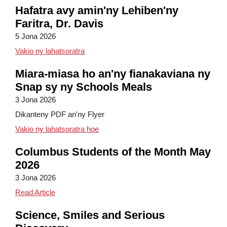
Hafatra avy amin'ny Lehiben'ny
Faritra, Dr. Davis
5 Jona 2026
Hafatra avy amin'ny Lehiben'ny Fanompoa
Vakio ny lahatsoratra
Miara-miasa ho an'ny fianakaviana ny
Snap sy ny Schools Meals
3 Jona 2026
Dikanteny PDF an'ny Flyer
Miara-miasa ho an'ny Fianakaviana n
Vakio ny lahatsoratra hoe
Columbus Students of the Month May
2026
3 Jona 2026
Columbus Students of the Month May 2026
Read Article
Science, Smiles and Serious