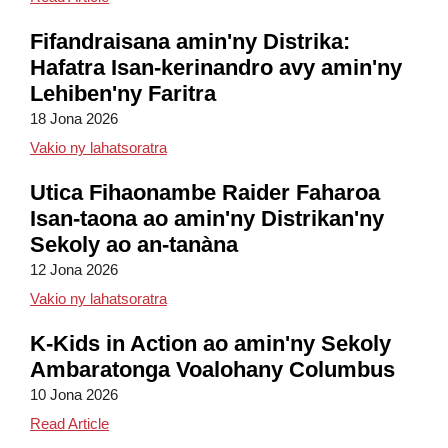
Fifandraisana amin'ny Distrika:
Hafatra Isan-kerinandro avy amin'ny
Lehiben'ny Faritra
18 Jona 2026
Fifandraisana amin'ny Distrika: Hafatra Isa
Vakio ny lahatsoratra
Utica Fihaonambe Raider Faharoa
Isan-taona ao amin'ny Distrikan'ny
Sekoly ao an-tanàna
12 Jona 2026
Fihaonambe Raider Faharoa Isan-taona ao am
Vakio ny lahatsoratra
K-Kids in Action ao amin'ny Sekoly
Ambaratonga Voalohany Columbus
10 Jona 2026
K-Kids in Action at Columbus Elementary
Read Article