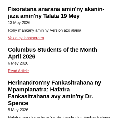
Fisoratana anarana amin'ny akanin-
jaza amin'ny Talata 19 Mey
13 Mey 2026
Rohy mankany amin'ny Version azo alaina
Fisoratana anarana amin'ny akanin-jaza am
Vakio ny lahatsoratra
Columbus Students of the Month
April 2026
6 Mey 2026
Columbus Students of the Month April 2026
Read Article
Herinandron'ny Fankasitrahana ny
Mpampianatra: Hafatra
Fankasitrahana avy amin'ny Dr.
Spence
5 Mey 2026
Hafatra manokana ho an'ny Herinandron'ny Fankasitrahana