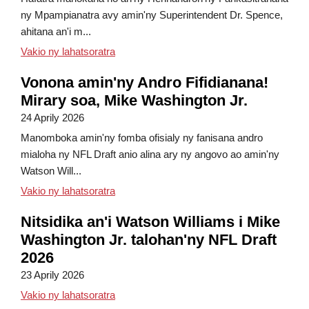
ny Mpampianatra avy amin'ny Superintendent Dr. Spence,
ahitana an'i m...
Herinandron'ny Fankasitrahana ny Mpampia
Vakio ny lahatsoratra
Vonona amin'ny Andro Fifidianana!
Mirary soa, Mike Washington Jr.
24 Aprily 2026
Manomboka amin'ny fomba ofisialy ny fanisana andro
mialoha ny NFL Draft anio alina ary ny angovo ao amin'ny
Watson Will...
Vonona amin'ny Andro Fisoratana Anarana! 
Vakio ny lahatsoratra
Nitsidika an'i Watson Williams i Mike
Washington Jr. talohan'ny NFL Draft
2026
23 Aprily 2026
Mike Washington Jr. mitsidika an'i Watson 
Vakio ny lahatsoratra