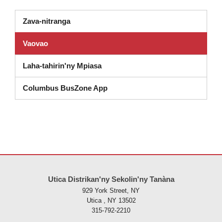
Zava-nitranga
Vaovao
Laha-tahirin'ny Mpiasa
Columbus BusZone App
Ity tranonkala ity dia manome vaovao amin'ny alalan'ny PDF, tsidiho 
Utica Distrikan'ny Sekolin'ny Tanàna
929 York Street, NY
Utica , NY 13502
315-792-2210