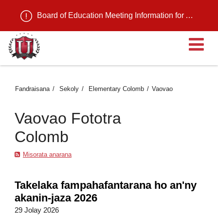
Board of Education Meeting Information for August 11, 2026
Ma
Fandraisana
Sekoly
Elementary Colomb
Vaovao
Vaovao Fototra
Colomb
Misorata anarana
Takelaka fampahafantarana ho an'ny
akanin-jaza 2026
29 Jolay 2026