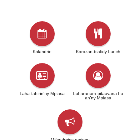
Kalandrie
Karazan-tsafidy Lunch
Laha-tahirin'ny Mpiasa
Loharanom-pitaovana ho
an'ny Mpiasa
Mifandraisa aminay