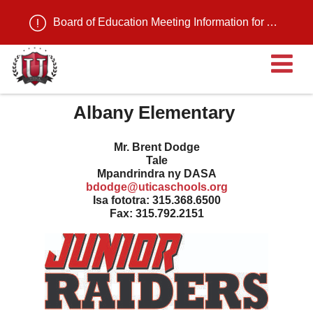
Board of Education Meeting Information for August 11, 2026
Ma
Albany Elementary
Mr. Brent Dodge
Tale
Mpandrindra ny DASA
bdodge@uticaschools.org
Isa fototra: 315.368.6500
Fax: 315.792.2151