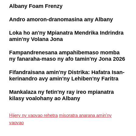
Albany Foam Frenzy
Andro amoron-dranomasina any Albany
Loka ho an'ny Mpianatra Mendrika Indrindra
amin'ny Volana Jona
Fampandrenesana ampahibemaso momba
ny fanaraha-maso ny afo tamin'ny Jona 2026
Fifandraisana amin'ny Distrika: Hafatra Isan-
kerinandro avy amin'ny Lehiben'ny Faritra
Mankalaza ny fetin'ny ray ireo mpianatra
kilasy voalohany ao Albany
Hijery ny vaovao rehetra
misoratra anarana amin'ny
vaovao