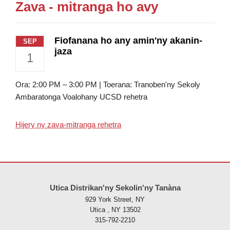
Zava - mitranga ho avy
Fiofanana ho any amin'ny akanin-
SEP
jaza
1
Ora: 2:00 PM – 3:00 PM | Toerana: Tranoben'ny Sekoly
Ambaratonga Voalohany UCSD rehetra
Hijery ny zava-mitranga rehetra
Ity tranonkala ity dia manome vaovao amin'ny alalan'ny PDF, tsidiho 
Utica Distrikan'ny Sekolin'ny Tanàna
929 York Street, NY
Utica , NY 13502
315-792-2210