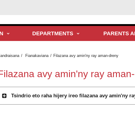
N
DEPARTMENTS
PARENTS A
andraisana
Fianakaviana
Filazana avy amin'ny ray aman-dreny
Filazana avy amin'ny ray aman
Tsindrio eto raha hijery ireo filazana avy amin'ny 