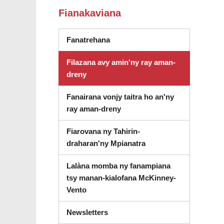
Fianakaviana
Fanatrehana
Filazana avy amin'ny ray aman-
dreny
Fanairana vonjy taitra ho an'ny
ray aman-dreny
Fiarovana ny Tahirin-
draharan'ny Mpianatra
Lalàna momba ny fanampiana
tsy manan-kialofana McKinney-
Vento
Newsletters