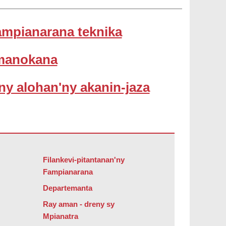
ampianarana teknika
 manokana
y alohan'ny akanin-jaza
bat Reader DC
.
Filankevi-pitantanan'ny
Fampianarana
Departemanta
Ray aman - dreny sy
Mpianatra