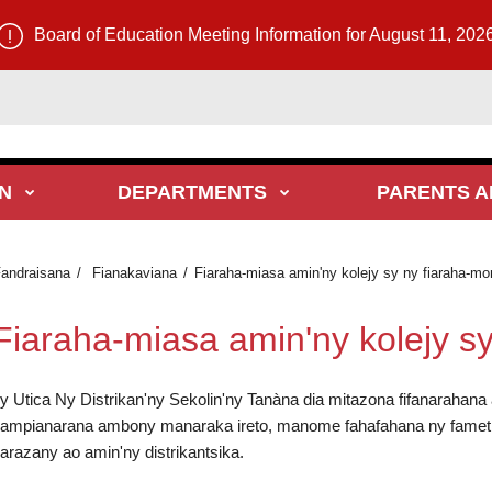
Board of Education Meeting Information for August 11, 202
N
DEPARTMENTS
PARENTS A
andraisana
Fianakaviana
Fiaraha-miasa amin'ny kolejy sy ny fiaraha-mo
Fiaraha-miasa amin'ny kolejy s
y Utica Ny Distrikan'ny Sekolin'ny Tanàna dia mitazona fifanarahana 
ampianarana ambony manaraka ireto, manome fahafahana ny fametra
arazany ao amin'ny distrikantsika.