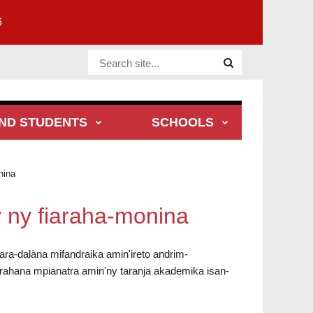
6
Website Site
ND STUDENTS
SCHOOLS
nina
y ny fiaraha-monina
ara-dalàna mifandraika amin'ireto andrim-
hana mpianatra amin'ny taranja akademika isan-