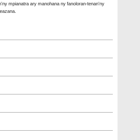
n'ny mpianatra ary manohana ny fanoloran-tenan'ny
beazana.