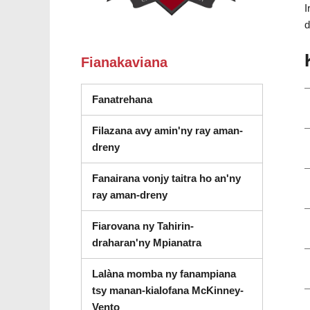
I
d
Fianakaviana
Fanatrehana
Filazana avy amin'ny ray aman-
dreny
Fanairana vonjy taitra ho an'ny
ray aman-dreny
Fiarovana ny Tahirin-
draharan'ny Mpianatra
Lalàna momba ny fanampiana
tsy manan-kialofana McKinney-
Vento