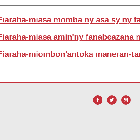
Fiaraha-miasa momba ny asa sy ny f
Fiaraha-miasa amin'ny fanabeazana
Fiaraha-miombon'antoka maneran-tan
F, tsidiho ity rohy ity mba
hisintonana ny rindrambakilo Adobe Acro