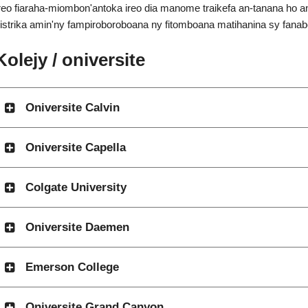
reo fiaraha-miombon'antoka ireo dia manome traikefa an-tanana ho a
istrika amin'ny fampiroboroboana ny fitomboana matihanina sy fana
Kolejy / oniversite
Oniversite Calvin
Oniversite Capella
Colgate University
Oniversite Daemen
Emerson College
Oniversite Grand Canyon