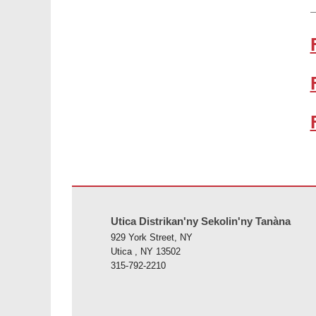
Ity tranonkala ity dia manome vaovao amin'ny alalan'ny PD
Utica Distrikan'ny Sekolin'ny Tanàna
929 York Street, NY
Utica , NY 13502
315-792-2210