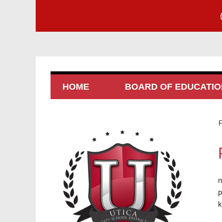
HOME
BOARD OF EDUCATIO
F
n
p
k