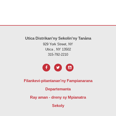
Ity tranonkala ity dia manome vaovao amin'ny alalan'ny PDF, tsidiho 
Utica Distrikan'ny Sekolin'ny Tanàna
929 York Street, NY
Utica , NY 13502
315-792-2210
Filankevi-pitantanan'ny Fampianarana
Departemanta
Ray aman - dreny sy Mpianatra
Sekoly