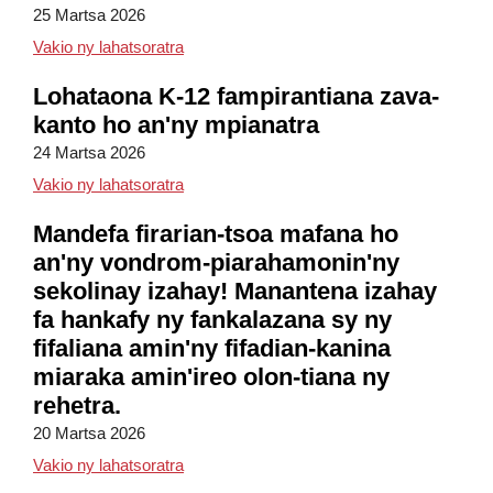
25 Martsa 2026
Gazetin'ny Zavakanto amin'ny Lohataona 
Vakio ny lahatsoratra
Lohataona K-12 fampirantiana zava-
kanto ho an'ny mpianatra
24 Martsa 2026
Fampirantiana Zavakanto ho an'ny Mpianat
Vakio ny lahatsoratra
Mandefa firarian-tsoa mafana ho
an'ny vondrom-piarahamonin'ny
sekolinay izahay! Manantena izahay
fa hankafy ny fankalazana sy ny
fifaliana amin'ny fifadian-kanina
miaraka amin'ireo olon-tiana ny
rehetra.
20 Martsa 2026
Mandefa firarian-tsoa mafana ho an'ny vond
Vakio ny lahatsoratra