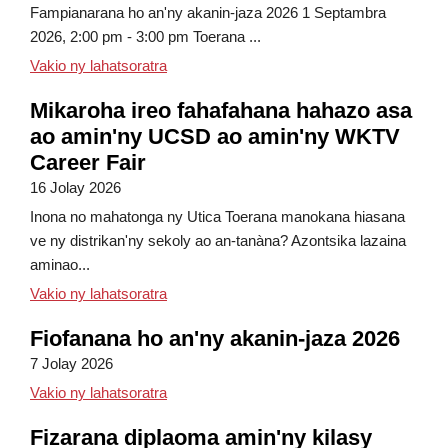
Fampianarana ho an'ny akanin-jaza 2026 1 Septambra
2026, 2:00 pm - 3:00 pm Toerana ...
Takelaka fampahafantarana ho an'ny akani
Vakio ny lahatsoratra
Mikaroha ireo fahafahana hahazo asa
ao amin'ny UCSD ao amin'ny WKTV
Career Fair
16 Jolay 2026
Inona no mahatonga ny Utica Toerana manokana hiasana
ve ny distrikan'ny sekoly ao an-tanàna? Azontsika lazaina
aminao...
Mikaroha ireo fahafahana miasa ao amin'
Vakio ny lahatsoratra
Fiofanana ho an'ny akanin-jaza 2026
7 Jolay 2026
momba ny Orientation amin'ny akanin-jaza
Vakio ny lahatsoratra
Fizarana diplaoma amin'ny kilasy