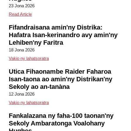
23 Jona 2026
Hughes Field Day Fun
Read Article
Fifandraisana amin'ny Distrika:
Hafatra Isan-kerinandro avy amin'ny
Lehiben'ny Faritra
18 Jona 2026
Fifandraisana amin'ny Distrika: Hafatra Isa
Vakio ny lahatsoratra
Utica Fihaonambe Raider Faharoa
Isan-taona ao amin'ny Distrikan'ny
Sekoly ao an-tanàna
12 Jona 2026
Fihaonambe Raider Faharoa Isan-taona ao am
Vakio ny lahatsoratra
Fankalazana ny faha-100 taonan'ny
Sekoly Ambaratonga Voalohany
Hughes