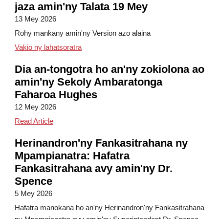
jaza amin'ny Talata 19 Mey
13 Mey 2026
Rohy mankany amin'ny Version azo alaina
Fisoratana anarana amin'ny akanin-jaza am
Vakio ny lahatsoratra
Dia an-tongotra ho an'ny zokiolona ao
amin'ny Sekoly Ambaratonga
Faharoa Hughes
12 Mey 2026
Senior Walk at Hughes Elementary
Read Article
Herinandron'ny Fankasitrahana ny
Mpampianatra: Hafatra
Fankasitrahana avy amin'ny Dr.
Spence
5 Mey 2026
Hafatra manokana ho an'ny Herinandron'ny Fankasitrahana