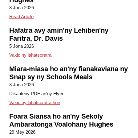
8 Jona 2026
Centennial Celebration of Hughes Elementary Schoo
Read Article
Hafatra avy amin'ny Lehiben'ny
Faritra, Dr. Davis
5 Jona 2026
Hafatra avy amin'ny Lehiben'ny Fanompoa
Vakio ny lahatsoratra
Miara-miasa ho an'ny fianakaviana ny
Snap sy ny Schools Meals
3 Jona 2026
Dikanteny PDF an'ny Flyer
Miara-miasa ho an'ny Fianakaviana n
Vakio ny lahatsoratra hoe
Foara Siansa ho an'ny Sekoly
Ambaratonga Voalohany Hughes
29 Mey 2026