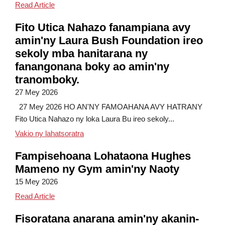
Hughes Elementary Science Fair
Read Article
Fito Utica Nahazo fanampiana avy
amin'ny Laura Bush Foundation ireo
sekoly mba hanitarana ny
fanangonana boky ao amin'ny
tranomboky.
27 Mey 2026
27 Mey 2026 HO AN'NY FAMOAHANA AVY HATRANY
Fito Utica Nahazo ny loka Laura Bu ireo sekoly...
Sekoly fito Utica no nahazo ny fanampian
Vakio ny lahatsoratra
Fampisehoana Lohataona Hughes
Mameno ny Gym amin'ny Naoty
15 Mey 2026
Hughes Spring Concert Fills the Gym with Notes
Read Article
Fisoratana anarana amin'ny akanin-