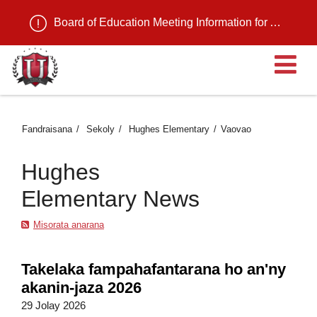
Board of Education Meeting Information for August 11, 2026
Ma
Fandraisana
Sekoly
Hughes Elementary
Vaovao
Hughes
Elementary News
Misorata anarana
Takelaka fampahafantarana ho an'ny
akanin-jaza 2026
29 Jolay 2026