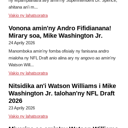
ny Mpampianatra avy amin'ny Superintendent Dr. Spence,
ahitana an'i m...
Herinandron'ny Fankasitrahana ny Mpampia
Vakio ny lahatsoratra
Vonona amin'ny Andro Fifidianana!
Mirary soa, Mike Washington Jr.
24 Aprily 2026
Manomboka amin'ny fomba ofisialy ny fanisana andro
mialoha ny NFL Draft anio alina ary ny angovo ao amin'ny
Watson Will...
Vonona amin'ny Andro Fisoratana Anarana! 
Vakio ny lahatsoratra
Nitsidika an'i Watson Williams i Mike
Washington Jr. talohan'ny NFL Draft
2026
23 Aprily 2026
Mike Washington Jr. mitsidika an'i Watson 
Vakio ny lahatsoratra