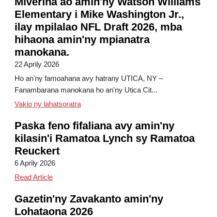
Miverina ao amin'ny Watson Williams
Elementary i Mike Washington Jr.,
ilay mpilalao NFL Draft 2026, mba
hihaona amin'ny mpianatra
manokana.
22 Aprily 2026
Ho an'ny famoahana avy hatrany UTICA, NY –
Fanambarana manokana ho an'ny Utica Cit...
Mike Washington Jr., mpilalao NFL Draft 2
Vakio ny lahatsoratra
Paska feno fifaliana avy amin'ny
kilasin'i Ramatoa Lynch sy Ramatoa
Reuckert
6 Aprily 2026
Hoppy Easter from Mrs. Lynch and Ms. Reuckert's 
Read Article
Gazetin'ny Zavakanto amin'ny
Lohataona 2026