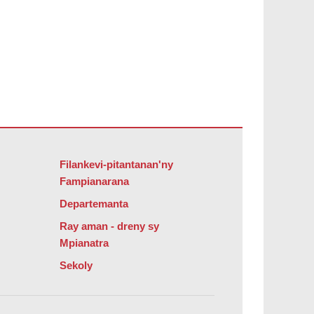
bat Reader DC
.
Filankevi-pitantanan'ny
Fampianarana
Departemanta
Ray aman - dreny sy
Mpianatra
Sekoly