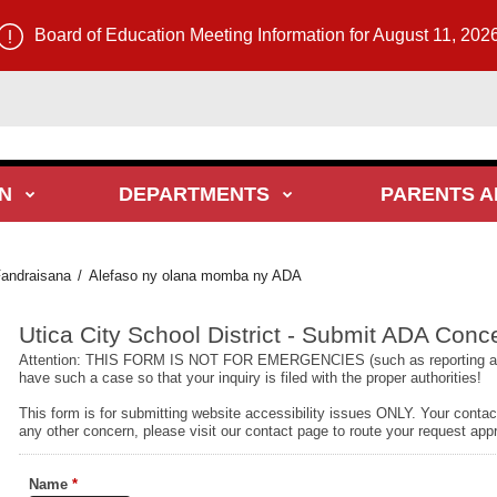
Board of Education Meeting Information for August 11, 202
N
DEPARTMENTS
PARENTS A
andraisana
Alefaso ny olana momba ny ADA