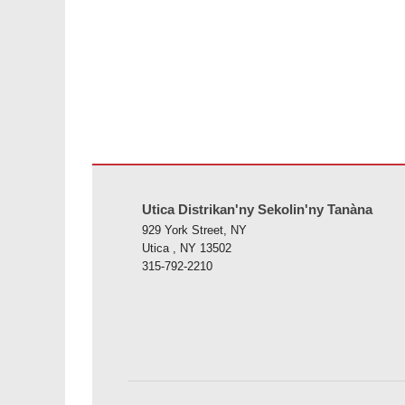
Ity tranonkala ity dia manome vaovao amin'ny alalan'ny PD
Utica Distrikan'ny Sekolin'ny Tanàna
929 York Street, NY
Utica , NY 13502
315-792-2210