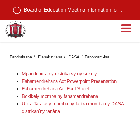
Board of Education Meeting Information for August 11, 2026
Ma
Fandraisana
Fianakaviana
DASA
Fanoroam-isa
Mpandrindra ny distrika sy ny sekoly
Fahamendrehana Act Powerpoint Presentation
Fahamendrehana Act Fact Sheet
Bokikely momba ny fahamendrehana
Utica Taratasy momba ny tatitra momba ny DASA
distrikan'ny tanàna