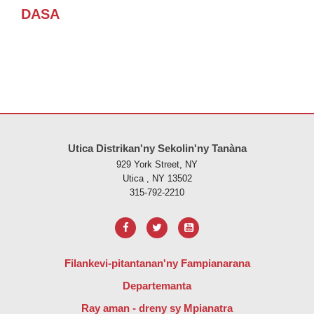
DASA
Ity tranonkala ity dia manome vaovao amin'ny alalan'ny PDF, tsidiho 
Utica Distrikan'ny Sekolin'ny Tanàna
929 York Street, NY
Utica , NY 13502
315-792-2210
Filankevi-pitantanan'ny Fampianarana
Departemanta
Ray aman - dreny sy Mpianatra