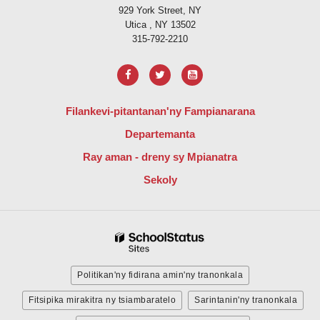
929 York Street, NY
Utica , NY 13502
315-792-2210
Filankevi-pitantanan'ny Fampianarana
Departemanta
Ray aman - dreny sy Mpianatra
Sekoly
Politikan'ny fidirana amin'ny tranonkala
Fitsipika mirakitra ny tsiambaratelo
Sarintanin'ny tranonkala