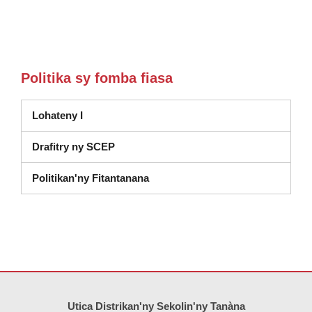
Politika sy fomba fiasa
Lohateny I
Drafitry ny SCEP
(sokafy amin'ny fikandrana vaova
Politikan'ny Fitantanana
Ity tranonkala ity dia manome vaovao amin'ny alalan'ny PDF, tsidiho 
Utica Distrikan'ny Sekolin'ny Tanàna