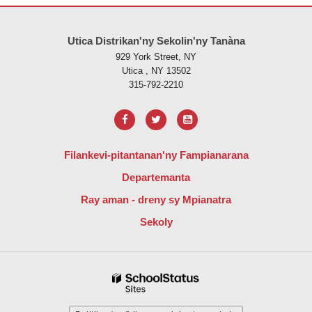
Ity tranonkala ity dia manome vaovao amin'ny alalan'ny PDF, tsidiho 
Utica Distrikan'ny Sekolin'ny Tanàna
929 York Street, NY
Utica , NY 13502
315-792-2210
Filankevi-pitantanan'ny Fampianarana
Departemanta
Ray aman - dreny sy Mpianatra
Sekoly