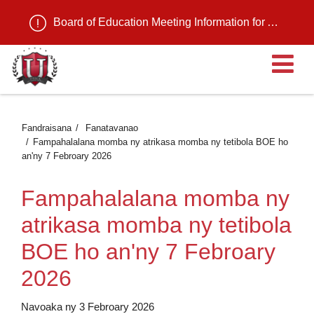
Board of Education Meeting Information for August 11, 2026
Ma
Fandraisana
Fanatavanao
Fampahalalana momba ny atrikasa momba ny tetibola BOE ho
an'ny 7 Febroary 2026
Fampahalalana momba ny
atrikasa momba ny tetibola
BOE ho an'ny 7 Febroary
2026
Navoaka ny 3 Febroary 2026