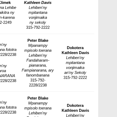
Klimek
Kathleen Davis
na Lehibe
Lehiben'ny
ikitra ny
mpitantana
n-karena
vonjimaika
2-2249
ny sekoly
315-792-2222
Peter Blake
n'ny
Mpanampy
Dokotera
na fototra
mpisolo toerana
Kathleen Davis
2228/2238
Lehiben'ny
Lehiben'ny
Fandaharam-
mpitantana
pianarana,
n'ny
vonjimaika
Fampianarana, ary
aroa
an'ny Sekoly
fanombanana
NARANA
315-792-2222
315-792-
2228/2238
2228/2238
Peter Blake
n'ny
Mpanampy
Dokotera
na fototra
mpisolo toerana
Kathleen Davis
2228/2238
Lehiben'ny
Lehiben'ny