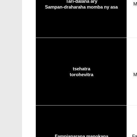
Tari-dalana ary
M
Sampan-draharaha momba ny asa
tsehatra
torohevitra
M
Fampianarana manokana
Fa