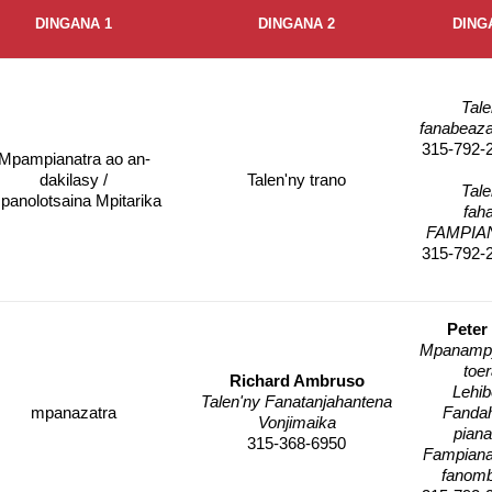
DINGANA 1
DINGANA 2
DING
Tale
fanabeaza
315-792-
Mpampianatra ao an-
dakilasy /
Talen'ny trano
Tale
panolotsaina Mpitarika
fah
FAMPIA
315-792-
Peter
Mpanampy
toe
Richard Ambruso
Lehib
Talen'ny Fanatanjahantena
mpanazatra
Fanda
Vonjimaika
piana
315-368-6950
Fampiana
fanom