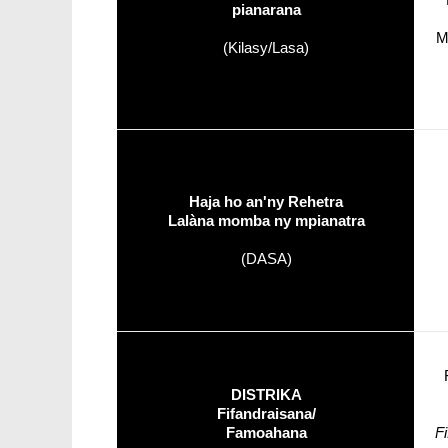
pianarana
M
(Kilasy/Lasa)
Haja ho an'ny Rehetra
Lalàna momba ny mpianatra
(DASA)
DISTRIKA
Fifandraisana/
Famoahana
F