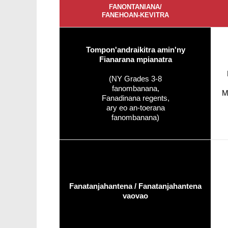
FANONTANIANA/
FANEHOAN-KEVITRA
Tompon'andraikitra amin'ny
Fianarana mpianatra
(NY Grades 3-8
fanombanana,
M
Fanadinana regents,
ary eo an-toerana
fanombanana)
Fanatanjahantena / Fanatanjahantena
vaovao