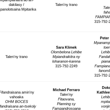
dakilasy /
Talen'ny trano
Tale
panolotsaina Mpitarika
fah
FAMPIA
315-792-
Peter
Mpanampy
Sara Klimek
toe
Olombelona Lehibe
Lehib
Talen'ny trano
Mpiandraikitra ny
Fanda
loharanon-karena
piana
315-792-2249
Fampiana
fanom
315-792-
Doko
Michael Ferraro
Fifandraisana amin'ny
Kathlee
Talen'ny
vahoaka
Lehib
Fitaovana,
OHM BOCES
mpita
Planning sy
ifandraisana an-tsekoly
vonji
Fampandrosoana