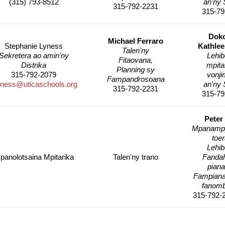
(315) 793-8512
an'ny 
315-792-2231
315-79
Doko
Michael Ferraro
Stephanie Lyness
Kathlee
Talen'ny
Sekretera ao amin'ny
Lehib
Fitaovana,
Distrika
mpita
Planning sy
315-792-2079
vonji
Fampandrosoana
yness@uticaschools.org
an'ny 
315-792-2231
315-79
Peter
Mpanampy
toe
Lehib
panolotsaina Mpitarika
Talen'ny trano
Fanda
piana
Fampiana
fanom
315-792-