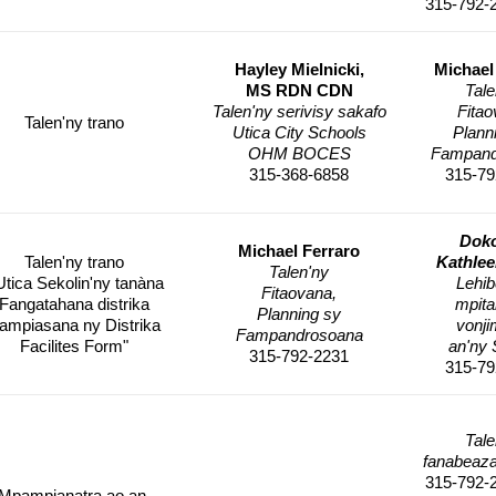
315-792-
Hayley Mielnicki,
Michael
MS RDN CDN
Tale
Talen'ny serivisy sakafo
Fitao
Talen'ny trano
Utica City Schools
Plann
OHM BOCES
Fampand
315-368-6858
315-79
Doko
Michael Ferraro
Talen'ny trano
Kathlee
Talen'ny
Utica Sekolin'ny tanàna
Lehib
Fitaovana,
Fangatahana distrika
mpita
Planning sy
ampiasana ny Distrika
vonji
Fampandrosoana
Facilites Form"
an'ny 
315-792-2231
315-79
Tale
fanabeaza
315-792-
Mpampianatra ao an-