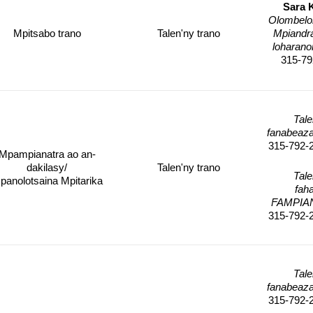
Sara 
Olombelo
Mpitsabo trano
Talen'ny trano
Mpiandra
loharano
315-79
Tale
fanabeaza
315-792-
Mpampianatra ao an-
dakilasy/
Talen'ny trano
Tale
panolotsaina Mpitarika
fah
FAMPIA
315-792-
Tale
fanabeaza
315-792-