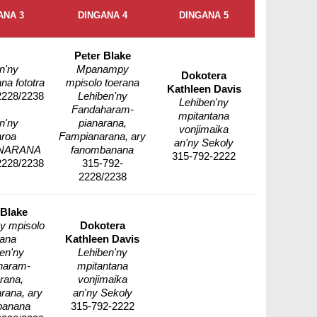
ANA 3
DINGANA 4
DINGANA 5
Peter Blake
n'ny
Mpanampy
Dokotera
na fototra
mpisolo toerana
Kathleen Davis
2228/2238
Lehiben'ny
Lehiben'ny
Fandaharam-
mpitantana
n'ny
pianarana,
vonjimaika
aroa
Fampianarana, ary
an'ny Sekoly
NARANA
fanombanana
315-792-2222
2228/2238
315-792-
2228/2238
 Blake
 mpisolo
Dokotera
rana
Kathleen Davis
en'ny
Lehiben'ny
haram-
mpitantana
rana,
vonjimaika
rana, ary
an'ny Sekoly
banana
315-792-2222