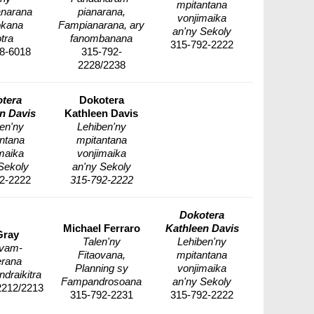
mpitantana
narana
pianarana,
vonjimaika
kana
Fampianarana, ary
an'ny Sekoly
otra
fanombanana
315-792-2222
8-6018
315-792-
2228/2238
tera
Dokotera
n Davis
Kathleen Davis
en'ny
Lehiben'ny
ntana
mpitantana
maika
vonjimaika
Sekoly
an'ny Sekoly
2-2222
315-792-2222
Dokotera
Michael Ferraro
Kathleen Davis
Gray
Talen'ny
Lehiben'ny
ovam-
Fitaovana,
mpitantana
erana
Planning sy
vonjimaika
draikitra
Fampandrosoana
an'ny Sekoly
2212/2213
315-792-2231
315-792-2222