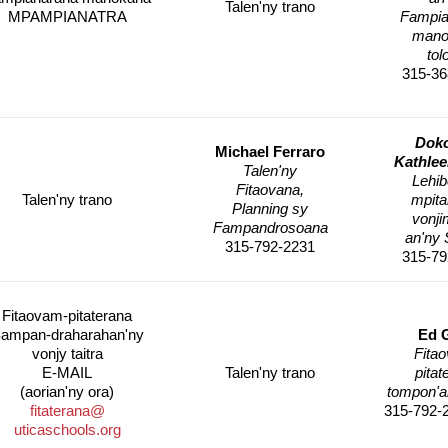
Talen'ny trano
MPAMPIANATRA
Fampia
mano
tol
315-36
Doko
Michael Ferraro
Kathlee
Talen'ny
Lehib
Fitaovana,
Talen'ny trano
mpita
Planning sy
vonji
Fampandrosoana
an'ny 
315-792-2231
315-79
Fitaovam-pitaterana
ampan-draharahan'ny
Ed 
vonjy taitra
Fita
E-MAIL
Talen'ny trano
pitat
(aorian'ny ora)
tompon'an
fitaterana@
315-792-
uticaschools.org