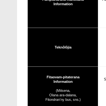
Information
Teknôlôjia
Fitaovam-pitaterana
S
Information
(Mitsena,
Olana ara-dalana,
Fitondran'ny bus, sns.)