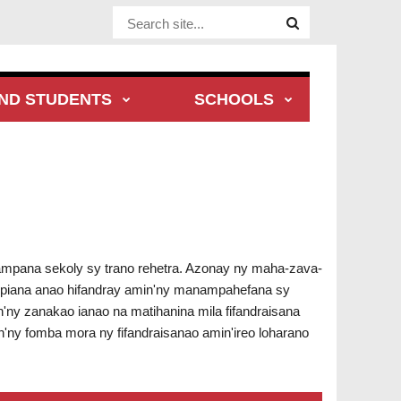
Website Site
ND STUDENTS
SCHOOLS
sampana sekoly sy trano rehetra. Azonay ny maha-zava-
ampiana anao hifandray amin'ny manampahefana sy
ny zanakao ianao na matihanina mila fifandraisana
n'ny fomba mora ny fifandraisanao amin'ireo loharano