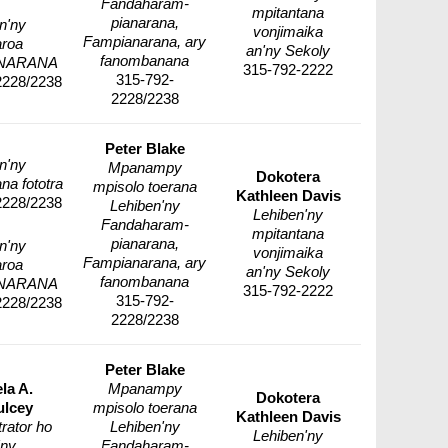
Fandaharam-
mpitantana
pianarana,
n'ny
vonjimaika
Fampianarana, ary
aroa
an'ny Sekoly
fanombanana
NARANA
315-792-2222
315-792-
2228/2238
2228/2238
Peter Blake
n'ny
Mpanampy
Dokotera
na fototra
mpisolo toerana
Kathleen Davis
2228/2238
Lehiben'ny
Lehiben'ny
Fandaharam-
mpitantana
pianarana,
n'ny
vonjimaika
Fampianarana, ary
aroa
an'ny Sekoly
fanombanana
NARANA
315-792-2222
315-792-
2228/2238
2228/2238
Peter Blake
la A.
Mpanampy
Dokotera
lcey
mpisolo toerana
Kathleen Davis
rator ho
Lehiben'ny
Lehiben'ny
'ny
Fandaharam-