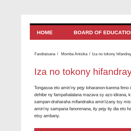
HOME
BOARD OF EDUCATIO
Fandraisana
Momba Antsika
Iza no tokony hifandra
Iza no tokony hifandra
Tongasoa eto amin'ny pejy loharanon-karena feno
dehibe ny fampahalalana mazava sy azo idirana, 
sampan-draharaha mifandraika amin'izany tsy mis
amin'ny sampana fanorenana, ity pejy ity dia eto 
etsy ambany.