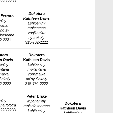
2228/2238
Dokotera
 Ferraro
Kathleen Davis
n'ny
Lehiben'ny
vana,
mpitantana
ing sy
vonjimaika
rosoana
ny sekoly
2-2231
315-792-2222
tera
Dokotera
n Davis
Kathleen Davis
en'ny
Lehiben'ny
ntana
mpitantana
maika
vonjimaika
Sekoly
an'ny Sekoly
2-2222
315-792-2222
Peter Blake
n'ny
Mpanampy
Dokotera
na fototra
mpisolo toerana
Kathleen Davis
2228/2238
Lehiben'ny
Lehiben'ny