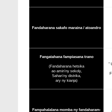
Fandaharana sakafo maraina / atoandro
Fangatahana fampiasana trano
" 
(Fandaharana hetsika
ao amin'ny sekoly,
F
Sahan'ny distrika,
ary ny kianja)
Fampahalalana momba ny fandaharam-