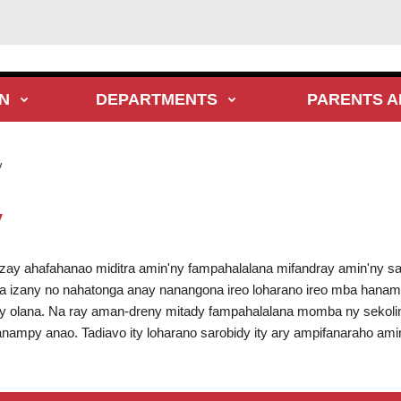
N
DEPARTMENTS
PARENTS A
y
y
 izay ahafahanao miditra amin'ny fampahalalana mifandray amin'ny 
ka izany no nahatonga anay nanangona ireo loharano ireo mba han
y olana. Na ray aman-dreny mitady fampahalalana momba ny sekolin'
hanampy anao. Tadiavo ity loharano sarobidy ity ary ampifanaraho ami