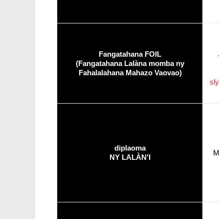
Fangatahana FOIL
(Fangatahana Lalàna momba ny
Fahalalahana Mahazo Vaovao)
sl
diplaoma
M
NY LALÀN'I