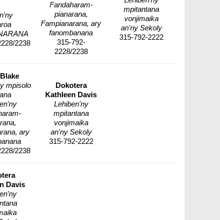
Fandaharam-
mpitantana
pianarana,
n'ny
vonjimaika
Fampianarana, ary
aroa
an'ny Sekoly
fanombanana
NARANA
315-792-2222
315-792-
2228/2238
2228/2238
 Blake
 mpisolo
Dokotera
rana
Kathleen Davis
en'ny
Lehiben'ny
haram-
mpitantana
rana,
vonjimaika
rana, ary
an'ny Sekoly
banana
315-792-2222
2228/2238
tera
n Davis
en'ny
ntana
maika