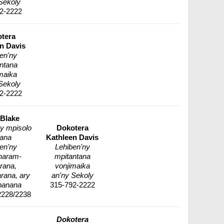
Sekoly
2-2222
tera
n Davis
en'ny
ntana
maika
Sekoly
2-2222
 Blake
 mpisolo
Dokotera
rana
Kathleen Davis
en'ny
Lehiben'ny
haram-
mpitantana
rana,
vonjimaika
rana, ary
an'ny Sekoly
banana
315-792-2222
2228/2238
Dokotera