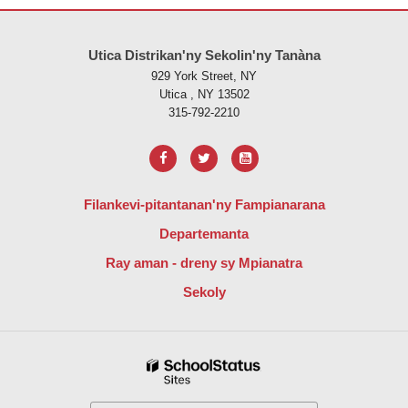
Ity tranonkala ity dia manome vaovao amin'ny alalan'ny PDF, tsidiho 
Utica Distrikan'ny Sekolin'ny Tanàna
929 York Street, NY
Utica , NY 13502
315-792-2210
Filankevi-pitantanan'ny Fampianarana
Departemanta
Ray aman - dreny sy Mpianatra
Sekoly