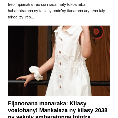
Ireo mpianatra ireo dia niasa mafy tokoa mba
hahatratrarana ny tanjony amin'ny fianarana ary tena faly
tokoa izy ireo...
Fijanonana manaraka: Kilasy
voalohany! Mankalaza ny kilasy 2038
ny sekoly ambaratonga fototra