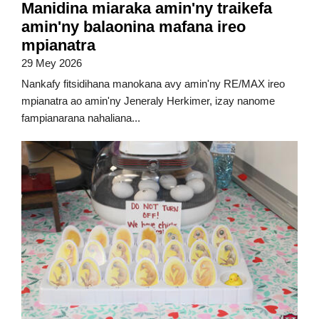
Manidina miaraka amin'ny traikefa
amin'ny balaonina mafana ireo
mpianatra
29 Mey 2026
Nankafy fitsidihana manokana avy amin'ny RE/MAX ireo
mpianatra ao amin'ny Jeneraly Herkimer, izay nanome
fampianarana nahaliana...