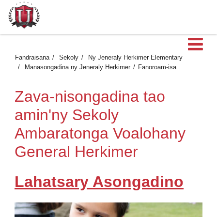
Ma
Fandraisana
Sekoly
Ny Jeneraly Herkimer Elementary
Manasongadina ny Jeneraly Herkimer
Fanoroam-isa
Zava-nisongadina tao
amin'ny Sekoly
Ambaratonga Voalohany
General Herkimer
Lahatsary Asongadino