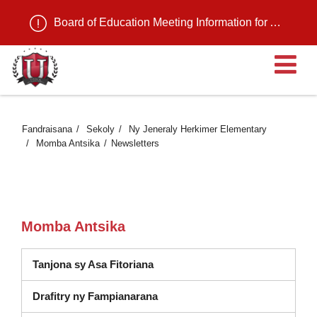
Board of Education Meeting Information for August 11, 2026
Ma
Fandraisana
Sekoly
Ny Jeneraly Herkimer Elementary
Momba Antsika
Newsletters
Momba Antsika
Tanjona sy Asa Fitoriana
(sokafy anaty fikandrana vaovao
Drafitry ny Fampianarana