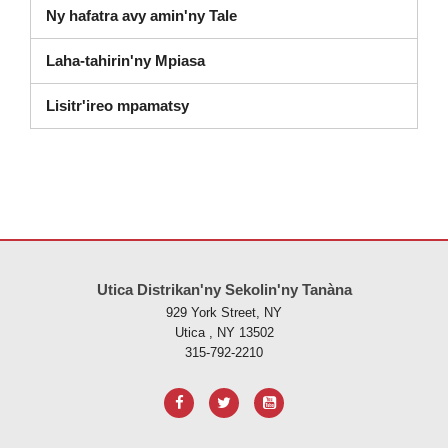
Ny hafatra avy amin'ny Tale
Laha-tahirin'ny Mpiasa
Lisitr'ireo mpamatsy
Ity tranonkala ity dia manome vaovao amin'ny alalan'ny PDF, tsidiho 
Utica Distrikan'ny Sekolin'ny Tanàna
929 York Street, NY
Utica , NY 13502
315-792-2210