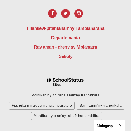
Filankevi-pitantanan'ny Fampianarana
Departemanta
Ray aman - dreny sy Mpianatra
Sekoly
Politikan'ny fidirana amin'ny tranonkala
Fitsipika mirakitra ny tsiambaratelo
Sarintanin'ny tranonkala
Mitatitra ny olan'ny fahafahana miditra
Malagasy