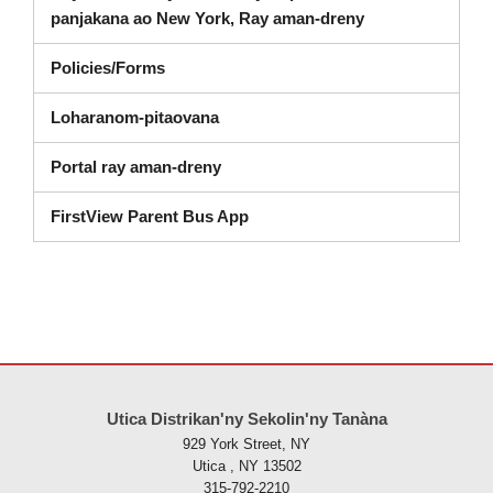
Dashboard (soka
panjakana ao New York, Ray aman-dreny
Policies/Forms
Loharanom-pitaovana
Portal ray aman-dreny
FirstView Parent Bus App
Ity tranonkala ity dia manome vaovao amin'ny alalan'ny PDF, tsidiho 
Utica Distrikan'ny Sekolin'ny Tanàna
929 York Street, NY
Utica , NY 13502
315-792-2210