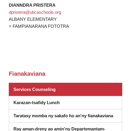
DIANNDRA PRISTERA
dpristera@uticaschools.org
ALBANY ELEMENTARY
> FAMPIANARANA FOTOTRA
Fianakaviana
(misokatra amin'ny varavarankely va
Services Counseling
Karazan-tsafidy Lunch
Taratasy momba ny sakafo ho an'ny fianakaviana
Ray aman-dreny ao amin'ny Departemantam-