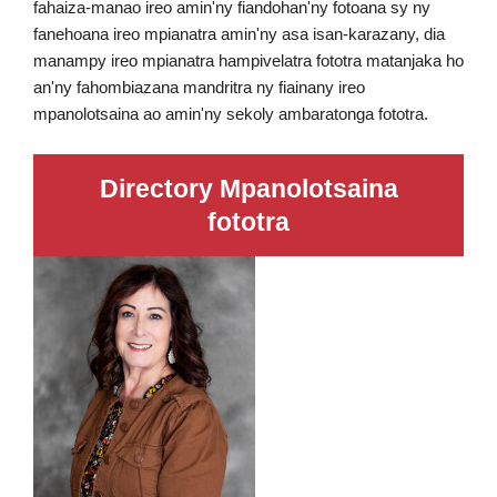
fahaiza-manao ireo amin'ny fiandohan'ny fotoana sy ny
fanehoana ireo mpianatra amin'ny asa isan-karazany, dia
manampy ireo mpianatra hampivelatra fototra matanjaka ho
an'ny fahombiazana mandritra ny fiainany ireo
mpanolotsaina ao amin'ny sekoly ambaratonga fototra.
Directory Mpanolotsaina
fototra