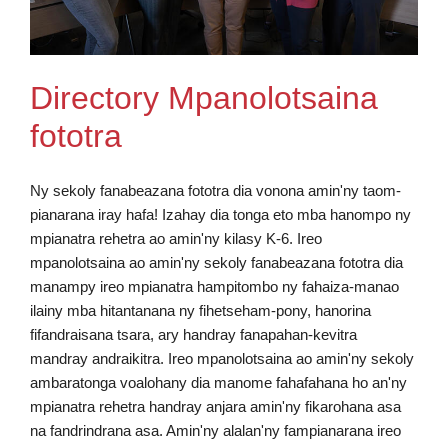
Directory Mpanolotsaina
fototra
Ny sekoly fanabeazana fototra dia vonona amin'ny taom-
pianarana iray hafa! Izahay dia tonga eto mba hanompo ny
mpianatra rehetra ao amin'ny kilasy K-6. Ireo
mpanolotsaina ao amin'ny sekoly fanabeazana fototra dia
manampy ireo mpianatra hampitombo ny fahaiza-manao
ilainy mba hitantanana ny fihetseham-pony, hanorina
fifandraisana tsara, ary handray fanapahan-kevitra
mandray andraikitra. Ireo mpanolotsaina ao amin'ny sekoly
ambaratonga voalohany dia manome fahafahana ho an'ny
mpianatra rehetra handray anjara amin'ny fikarohana asa
na fandrindrana asa. Amin'ny alalan'ny fampianarana ireo