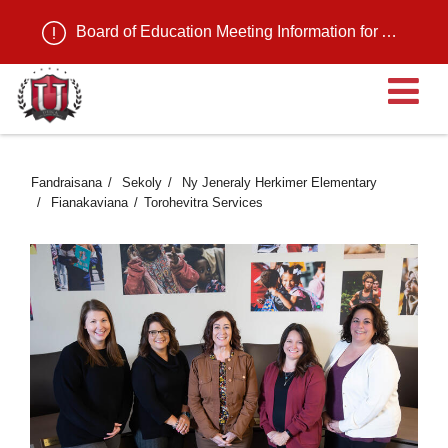
Board of Education Meeting Information for August 11, 2026
Ma
Fandraisana
Sekoly
Ny Jeneraly Herkimer Elementary
Fianakaviana
Torohevitra Services