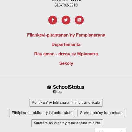
315-792-2210
Filankevi-pitantanan'ny Fampianarana
Departemanta
Ray aman - dreny sy Mpianatra
Sekoly
Politikan'ny fidirana amin'ny tranonkala
Fitsipika mirakitra ny tsiambaratelo
Sarintanin'ny tranonkala
Mitatitra ny olan'ny fahafahana miditra