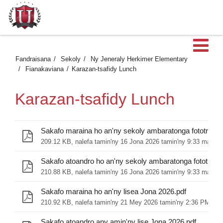
Ma
Fandraisana
Sekoly
Ny Jeneraly Herkimer Elementary
Fianakaviana
Karazan-tsafidy Lunch
Karazan-tsafidy Lunch
Sakafo maraina ho an'ny sekoly ambaratonga fototra Jo
209.12 KB, nalefa tamin'ny 16 Jona 2026 tamin'ny 9:33 marain
Sakafo atoandro ho an'ny sekoly ambaratonga fototra J
210.88 KB, nalefa tamin'ny 16 Jona 2026 tamin'ny 9:33 marain
Sakafo maraina ho an'ny lisea Jona 2026.pdf
210.92 KB, nalefa tamin'ny 21 Mey 2026 tamin'ny 2:36 PM
Sakafo atoandro any amin'ny lise Jona 2026.pdf