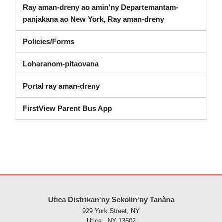
Ray aman-dreny ao amin'ny Departemantam-
Dashboard (soka
panjakana ao New York, Ray aman-dreny
Policies/Forms
Loharanom-pitaovana
Portal ray aman-dreny
FirstView Parent Bus App
Ity tranonkala ity dia manome vaovao amin'ny alalan'ny PDF, tsidiho 
Utica Distrikan'ny Sekolin'ny Tanàna
929 York Street, NY
Utica , NY 13502