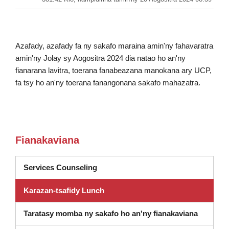
Azafady, azafady fa ny sakafo maraina amin'ny fahavaratra
amin'ny Jolay sy Aogositra 2024 dia natao ho an'ny
fianarana lavitra, toerana fanabeazana manokana ary UCP,
fa tsy ho an'ny toerana fanangonana sakafo mahazatra.
Fianakaviana
(misokatra amin'ny varavarankely va
Services Counseling
Karazan-tsafidy Lunch
Taratasy momba ny sakafo ho an'ny fianakaviana