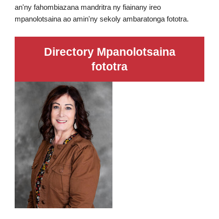
an'ny fahombiazana mandritra ny fiainany ireo
mpanolotsaina ao amin'ny sekoly ambaratonga fototra.
Directory Mpanolotsaina
fototra