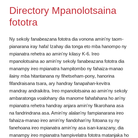
Directory Mpanolotsaina
fototra
Ny sekoly fanabeazana fototra dia vonona amin'ny taom-
pianarana iray hafa! Izahay dia tonga eto mba hanompo ny
mpianatra rehetra ao amin'ny kilasy K-6. Ireo
mpanolotsaina ao amin'ny sekoly fanabeazana fototra dia
manampy ireo mpianatra hampitombo ny fahaiza-manao
ilainy mba hitantanana ny fihetseham-pony, hanorina
fifandraisana tsara, ary handray fanapahan-kevitra
mandray andraikitra. Ireo mpanolotsaina ao amin'ny sekoly
ambaratonga voalohany dia manome fahafahana ho an'ny
mpianatra rehetra handray anjara amin'ny fikarohana asa
na fandrindrana asa. Amin'ny alalan'ny fampianarana ireo
fahaiza-manao ireo amin'ny fiandohan'ny fotoana sy ny
fanehoana ireo mpianatra amin'ny asa isan-karazany, dia
manampy ireo mpianatra hampivelatra fototra matanjaka ho