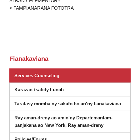
ALBANY ELEMENTARY
> FAMPIANARANA FOTOTRA
Fianakaviana
(misokatra amin'ny varavarankely va
Services Counseling
Karazan-tsafidy Lunch
Taratasy momba ny sakafo ho an'ny fianakaviana
Ray aman-dreny ao amin'ny Departemantam-
Dashboard (soka
panjakana ao New York, Ray aman-dreny
Policies/Forms