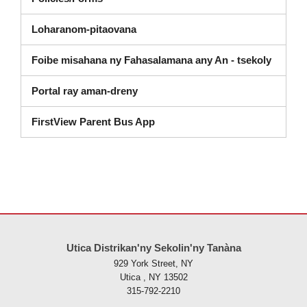
Loharanom-pitaovana
Foibe misahana ny Fahasalamana any An - tsekoly
Portal ray aman-dreny
FirstView Parent Bus App
Ity tranonkala ity dia manome vaovao amin'ny alalan'ny PDF, tsidiho 
Utica Distrikan'ny Sekolin'ny Tanàna
929 York Street, NY
Utica , NY 13502
315-792-2210