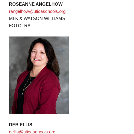
ROSEANNE ANGELHOW
rangelhow@uticaschools.org
MLK & WATSON WILLIAMS
FOTOTRA
DEB ELLIS
dellis@uticaschools.org