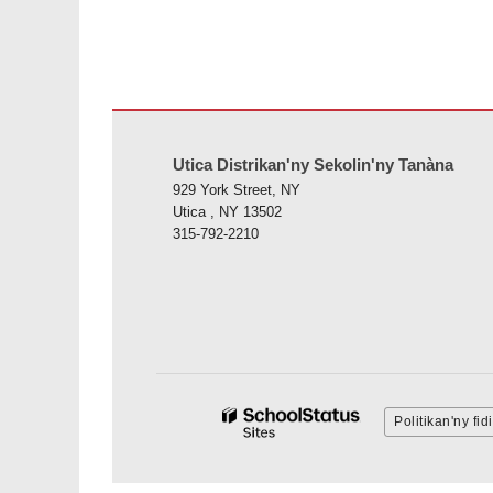
Ity tranonkala ity dia manome vaovao amin'ny alalan'ny PD
Utica Distrikan'ny Sekolin'ny Tanàna
929 York Street, NY
Utica , NY 13502
315-792-2210
Politikan'ny fi