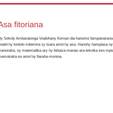
Asa fitoriana
y Sekoly Ambaratonga Voalohany Kernan dia hanome fampianarana ts
natin'ny tontolo milamina sy tsara amin'ny asa. Hanohy hampiasa n
anoratra, ny matematika ary ny fahaiza-manao ara-teknika ireo mp
amokatra eo amin'ny fiaraha-monina.
)