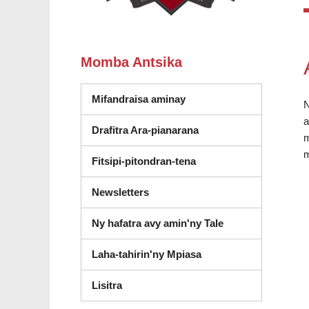
Momba Antsika
Mifandraisa aminay
N
a
Drafitra Ara-pianarana
m
m
Fitsipi-pitondran-tena
Newsletters
Ny hafatra avy amin'ny Tale
Laha-tahirin'ny Mpiasa
(misokatra anatin'ny fikandrana vaovao
Lisitra