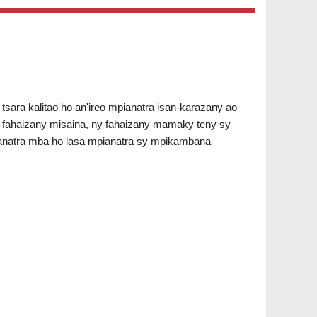
ara kalitao ho an'ireo mpianatra isan-karazany ao
y fahaizany misaina, ny fahaizany mamaky teny sy
ianatra mba ho lasa mpianatra sy mpikambana