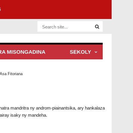
6
Website Site
RA MISONGADINA
SEKOLY
Asa Fitoriana
natra mandritra ny androm-piainantsika, ary hankalaza
rairay isaky ny mandeha.