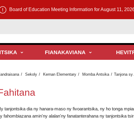
Board of Education Meeting Information for August 11, 202
TSIKA
FIANAKAVIANA
HEVIT
andraisana
Sekoly
Kernan Elementary
Momba Antsika
Tanjona sy 
Fahitana
y tanjontsika dia ny hanara-maso ny fivoarantsika, ny ho tonga mpia
y fahombiazana amin'ny alalan'ny fanatanterahana ny tanjontsika tsi