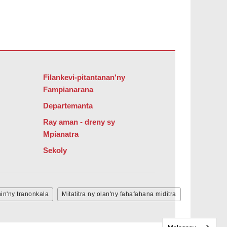
bat Reader DC
.
Filankevi-pitantanan'ny
Fampianarana
Departemanta
Ray aman - dreny sy
Mpianatra
Sekoly
nin'ny tranonkala
Mitatitra ny olan'ny fahafahana miditra