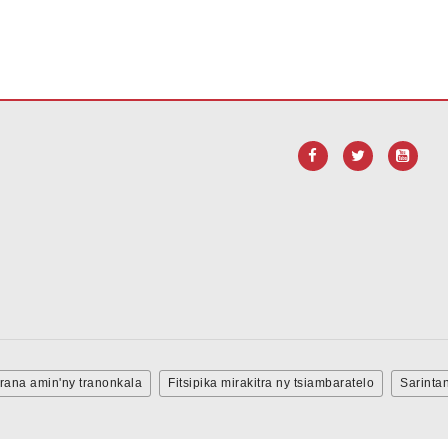
F, tsidiho ity rohy ity mba
hisintonana ny rindrambakilo Adobe Acro
dirana amin'ny tranonkala
Fitsipika mirakitra ny tsiambaratelo
Sarinta