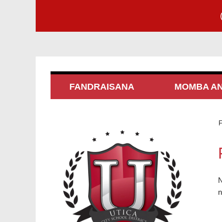
FANDRAISANA
MOMBA AN
F
N
n