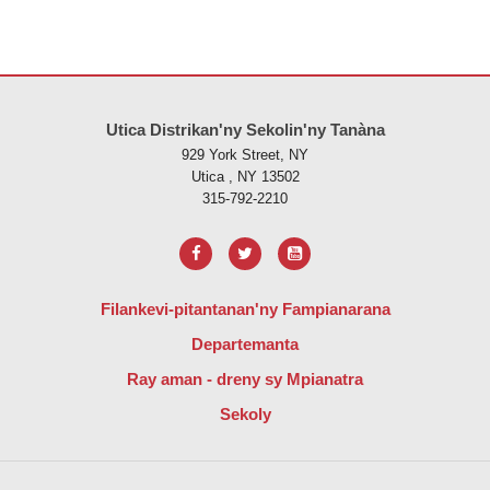
Ity tranonkala ity dia manome vaovao amin'ny alalan'ny PDF, tsidiho 
Utica Distrikan'ny Sekolin'ny Tanàna
929 York Street, NY
Utica , NY 13502
315-792-2210
Filankevi-pitantanan'ny Fampianarana
Departemanta
Ray aman - dreny sy Mpianatra
Sekoly