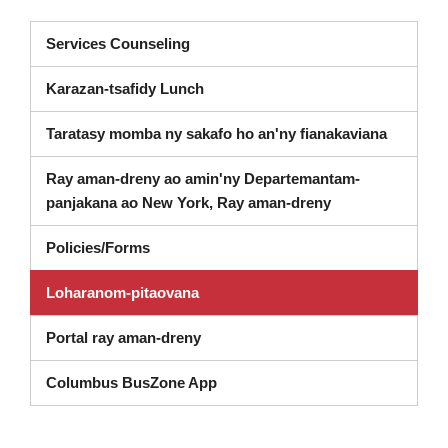
(misokatra amin'ny varavarankely va
Services Counseling
Karazan-tsafidy Lunch
Taratasy momba ny sakafo ho an'ny fianakaviana
Ray aman-dreny ao amin'ny Departemantam-
Dashboard (soka
panjakana ao New York, Ray aman-dreny
Policies/Forms
Loharanom-pitaovana
Portal ray aman-dreny
Columbus BusZone App