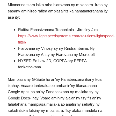
Mitandrina tsara isika mba hiarovana ny mpianatra. Ireto ny
sasany amin'ireo rafitra ampiasaintsika hanatanterahana ity
asa ity:
Rafitra Fanasivanana Tranonkala - Jiron'ny Jiro
https://www.lightspeedsystems.com/solutions/lightspeed-
filter/
Fiarovana ny Viriosy sy ny Rindrambaina: Ny
Fiarovana ny AI sy ny Fiarovana ny Microsoft
NYSED Ed Law 2D, COPPA ary FERPA
fankatoavana
Mampiasa ny G-Suite ho an'ny Fanabeazana ihany koa
izahay. Voaaro tanteraka eo ambanin'ny fifanarahana
Google Apps ho an'ny Fanabeazana ny mailaka sy ny
Google Docs- nay. Voaro amin'ny alalan'ny tsy fisian'ny
fahafahana mampiasa mailaka ao anatin'ny sehatry ny
sekolintsika fotsiny ny mpianatra. Tsy afaka mandefa na