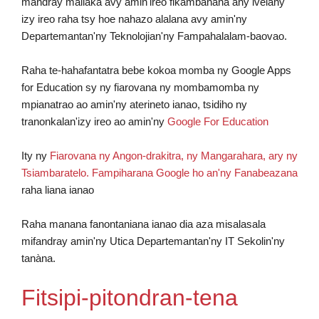
mandray mailaka avy amin'ireo fikambanana any ivelany
izy ireo raha tsy hoe nahazo alalana avy amin'ny
Departemantan'ny Teknolojian'ny Fampahalalam-baovao.
Raha te-hahafantatra bebe kokoa momba ny Google Apps
for Education sy ny fiarovana ny mombamomba ny
mpianatrao ao amin'ny aterineto ianao, tsidiho ny
tranonkalan'izy ireo ao amin'ny
Google For Education
Ity ny
Fiarovana ny Angon-drakitra, ny Mangarahara, ary ny
Tsiambaratelo. Fampiharana Google ho an'ny Fanabeazana
raha liana ianao
Raha manana fanontaniana ianao dia aza misalasala
mifandray amin'ny Utica Departemantan'ny IT Sekolin'ny
tanàna.
Fitsipi-pitondran-tena