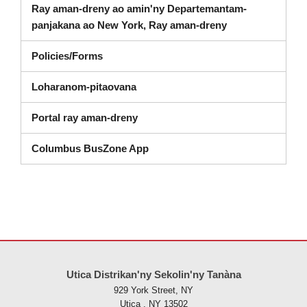
Ray aman-dreny ao amin'ny Departemantam-
Dashboard (soka
panjakana ao New York, Ray aman-dreny
Policies/Forms
Loharanom-pitaovana
Portal ray aman-dreny
Columbus BusZone App
Ity tranonkala ity dia manome vaovao amin'ny alalan'ny PDF, tsidiho 
Utica Distrikan'ny Sekolin'ny Tanàna
929 York Street, NY
Utica , NY 13502