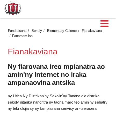
Ma
Fandraisana
Sekoly
Elementary Colomb
Fianakaviana
Fanoroam-isa
Fianakaviana
Ny fiarovana ireo mpianatra ao
amin'ny Internet no iraka
ampanaovina antsika
ny Utica Ny Distrikan'ny Sekolin'ny Tanàna dia distrika
sekoly nitarika nandritra ny taona maro teo amin'ny sehatry
ny teknolojia sy ny fampiasana serivisy an-tserasera.