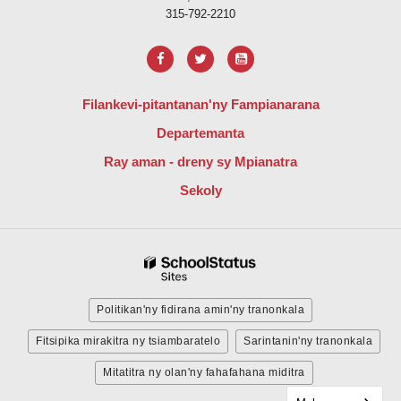
315-792-2210
Filankevi-pitantanan'ny Fampianarana
Departemanta
Ray aman - dreny sy Mpianatra
Sekoly
Politikan'ny fidirana amin'ny tranonkala
Fitsipika mirakitra ny tsiambaratelo
Sarintanin'ny tranonkala
Mitatitra ny olan'ny fahafahana miditra