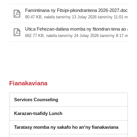
Famintinana ny Fitsipi-pitondrantena 2026-2027.docx.pd
90.47 KB, nalefa tamin'ny 13 Jolay 2026 tamin'ny 11:01 marain
682.77 KB, nalefa tamin'ny 24 Jolay 2026 tamin'ny 8:17 marain
Fianakaviana
(misokatra amin'ny varavarankely va
Services Counseling
Karazan-tsafidy Lunch
Taratasy momba ny sakafo ho an'ny fianakaviana