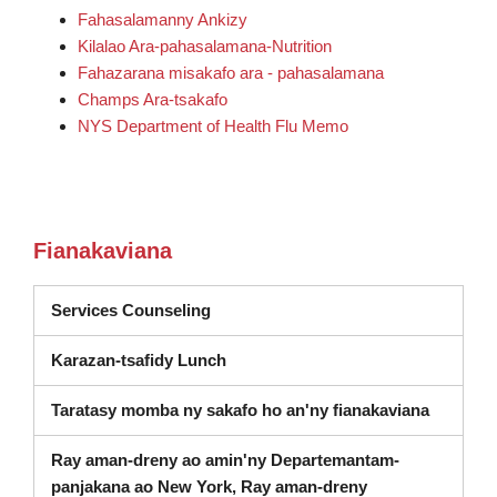
Fahasalamanny Ankizy
Kilalao Ara-pahasalamana-Nutrition
Fahazarana misakafo ara - pahasalamana
Champs Ara-tsakafo
NYS Department of Health Flu Memo
Fianakaviana
(misokatra amin'ny varavarankely va
Services Counseling
Karazan-tsafidy Lunch
Taratasy momba ny sakafo ho an'ny fianakaviana
Ray aman-dreny ao amin'ny Departemantam-
Dashboard (soka
panjakana ao New York, Ray aman-dreny