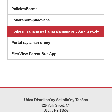
Policies/Forms
Loharanom-pitaovana
Foibe misahana ny Fahasalamana any An - tsekoly
Portal ray aman-dreny
FirstView Parent Bus App
Ity tranonkala ity dia manome vaovao amin'ny alalan'ny PDF, tsidiho 
Utica Distrikan'ny Sekolin'ny Tanàna
929 York Street, NY
Utica , NY 13502