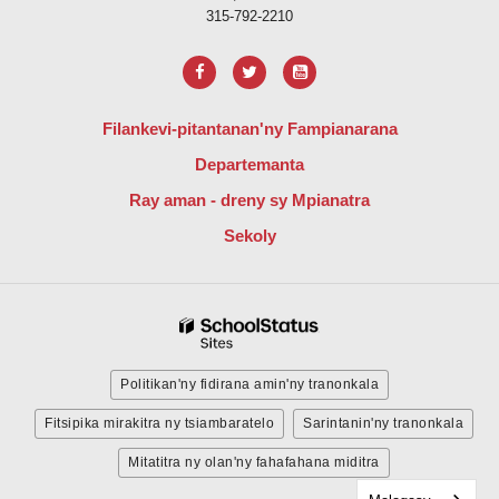
315-792-2210
Filankevi-pitantanan'ny Fampianarana
Departemanta
Ray aman - dreny sy Mpianatra
Sekoly
Politikan'ny fidirana amin'ny tranonkala
Fitsipika mirakitra ny tsiambaratelo
Sarintanin'ny tranonkala
Mitatitra ny olan'ny fahafahana miditra