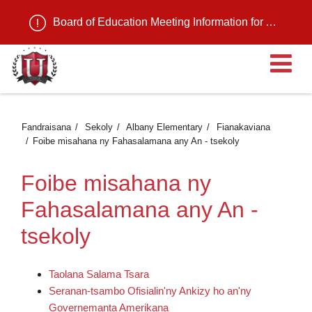
Board of Education Meeting Information for August 11, 2026
Ma
Fandraisana
Sekoly
Albany Elementary
Fianakaviana
Foibe misahana ny Fahasalamana any An - tsekoly
Foibe misahana ny
Fahasalamana any An -
tsekoly
Taolana Salama Tsara
Seranan-tsambo Ofisialin'ny Ankizy ho an'ny
Governemanta Amerikana