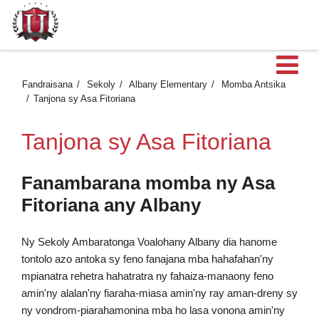
Ma
Fandraisana
Sekoly
Albany Elementary
Momba Antsika
Tanjona sy Asa Fitoriana
Tanjona sy Asa Fitoriana
Fanambarana momba ny Asa
Fitoriana any Albany
Ny Sekoly Ambaratonga Voalohany Albany dia hanome
tontolo azo antoka sy feno fanajana mba hahafahan'ny
mpianatra rehetra hahatratra ny fahaiza-manaony feno
amin'ny alalan'ny fiaraha-miasa amin'ny ray aman-dreny sy
ny vondrom-piarahamonina mba ho lasa vonona amin'ny