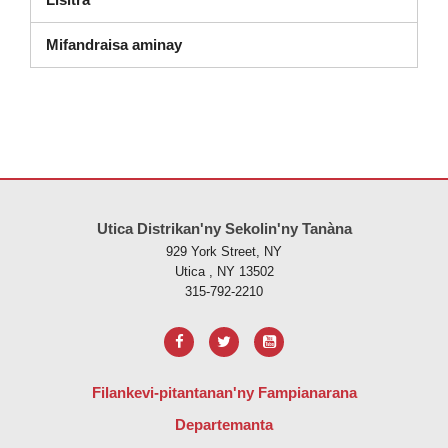
Mifandraisa aminay
Ity tranonkala ity dia manome vaovao amin'ny alalan'ny PDF, tsidiho 
Utica Distrikan'ny Sekolin'ny Tanàna
929 York Street, NY
Utica , NY 13502
315-792-2210
Filankevi-pitantanan'ny Fampianarana
Departemanta