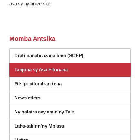
asa sy ny oniversite.
Momba Antsika
Drafi-panabeazana feno (SCEP)
Tanjona sy Asa Fitoriana
Fitsipi-pitondran-tena
Newsletters
Ny hafatra avy amin'ny Tale
Laha-tahirin'ny Mpiasa
(misokatra anatin'ny fikandrana vaovao)
Lisitra