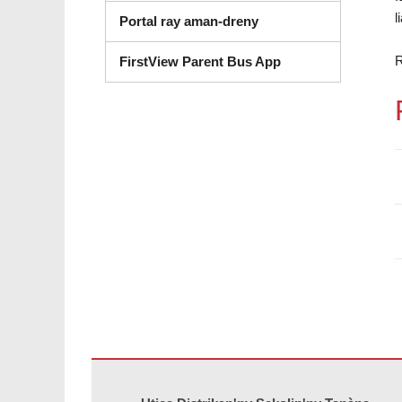
l
Portal ray aman-dreny
R
FirstView Parent Bus App
Ity tranonkala ity dia manome vaovao amin'ny alalan'ny PD