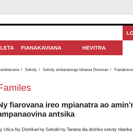
L
TLETA
FIANAKAVIANA
HEVITRA
MISONGADINA
andraisana
Sekoly
Sekoly ambaratonga faharoa Donovan
Fianakavi
Familes
Ny fiarovana ireo mpianatra ao amin'n
ampanaovina antsika
y Utica Ny Distrikan'ny Sekolin'ny Tanàna dia distrika sekoly nitarik