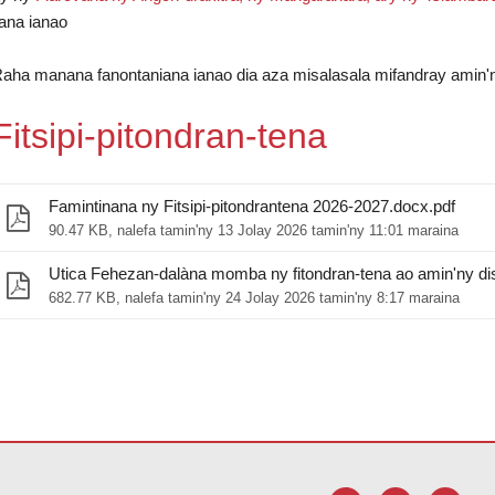
iana ianao
aha manana fanontaniana ianao dia aza misalasala mifandray amin'n
Fitsipi-pitondran-tena
Famintinana ny Fitsipi-pitondrantena 2026-2027.docx.pdf
90.47 KB, nalefa tamin'ny 13 Jolay 2026 tamin'ny 11:01 maraina
Utica Fehezan-dalàna momba ny fitondran-tena ao amin'ny dis
682.77 KB, nalefa tamin'ny 24 Jolay 2026 tamin'ny 8:17 maraina
F, tsidiho ity rohy ity mba
hisintonana ny rindrambakilo Adobe Acro