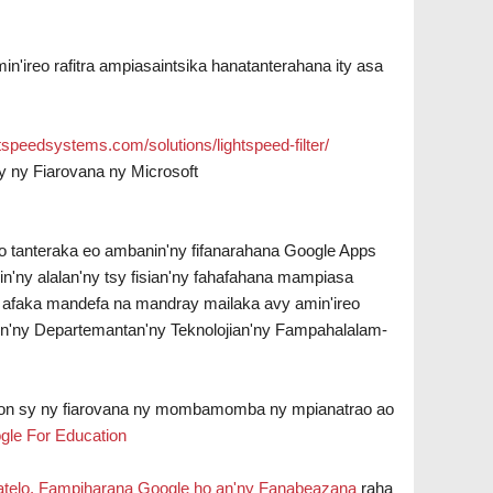
in'ireo rafitra ampiasaintsika hanatanterahana ity asa
tspeedsystems.com/solutions/lightspeed-filter/
y ny Fiarovana ny Microsoft
 tanteraka eo ambanin'ny fifanarahana Google Apps
'ny alalan'ny tsy fisian'ny fahafahana mampiasa
sy afaka mandefa na mandray mailaka avy amin'ireo
min'ny Departemantan'ny Teknolojian'ny Fampahalalam-
ion sy ny fiarovana ny mombamomba ny mpianatrao ao
gle For Education
ratelo. Fampiharana Google ho an'ny Fanabeazana
raha