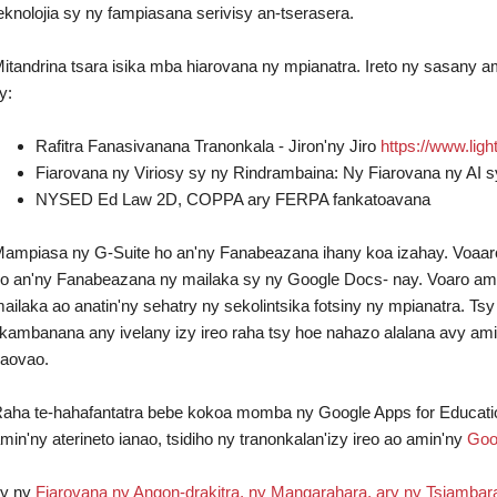
eknolojia sy ny fampiasana serivisy an-tserasera.
itandrina tsara isika mba hiarovana ny mpianatra. Ireto ny sasany am
ty:
varankely vaovao)
Rafitra Fanasivanana Tranonkala - Jiron'ny Jiro
https://www.ligh
Fiarovana ny Viriosy sy ny Rindrambaina: Ny Fiarovana ny AI s
NYSED Ed Law 2D, COPPA ary FERPA fankatoavana
ampiasa ny G-Suite ho an'ny Fanabeazana ihany koa izahay. Voaaro
o an'ny Fanabeazana ny mailaka sy ny Google Docs- nay. Voaro amin
ailaka ao anatin'ny sehatry ny sekolintsika fotsiny ny mpianatra. T
ikambanana any ivelany izy ireo raha tsy hoe nahazo alalana avy a
aovao.
 amin'ny varavarankely vaovao)
aha te-hahafantatra bebe kokoa momba ny Google Apps for Educat
min'ny aterineto ianao, tsidiho ny tranonkalan'izy ireo ao amin'ny
Goo
ty ny
Fiarovana ny Angon-drakitra, ny Mangarahara, ary ny Tsiamba