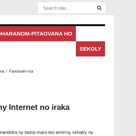
Website Site
OHARANOM-PITAOVANA HO
AN'NY
SEKOLY
ana
Fanoroam-isa
y Internet no iraka
a nandritra ny taona maro teo amin'ny sehatry ny