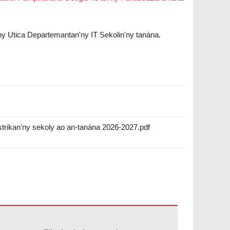
y Utica Departemantan'ny IT Sekolin'ny tanàna.
trikan'ny sekoly ao an-tanàna 2026-2027.pdf
bat Reader DC
.