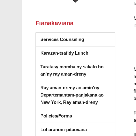
t
M
Fianakaviana
i
(misokatra amin'ny vara
Services Counseling
Karazan-tsafidy Lunch
Taratasy momba ny sakafo ho
M
an'ny ray aman-dreny
h
m
Ray aman-dreny ao amin'ny
f
Departemantam-panjakana ao
b
Dashboard (sokafy
New York, Ray aman-dreny
R
Policies/Forms
a
Loharanom-pitaovana
I