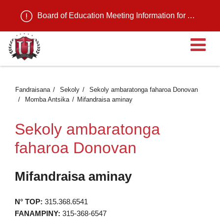
Board of Education Meeting Information for August 11, 2026
Ma
Fandraisana
Sekoly
Sekoly ambaratonga faharoa Donovan
Momba Antsika
Mifandraisa aminay
Sekoly ambaratonga
faharoa Donovan
Mifandraisa aminay
N° TOP:
315.368.6541
FANAMPINY:
315-368-6547