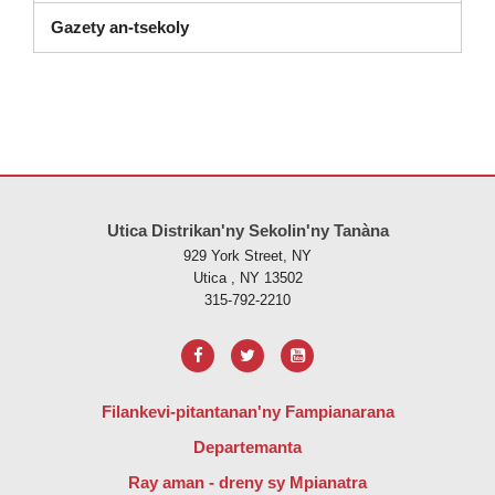
Gazety an-tsekoly
Ity tranonkala ity dia manome vaovao amin'ny alalan'ny PDF, tsidiho 
Utica Distrikan'ny Sekolin'ny Tanàna
929 York Street, NY
Utica , NY 13502
315-792-2210
Filankevi-pitantanan'ny Fampianarana
Departemanta
Ray aman - dreny sy Mpianatra