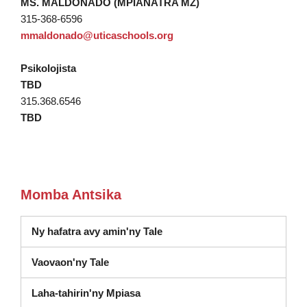
MS. MALDONADO (MPIANATRA MZ)
315-368-6596
mmaldonado@uticaschools.org
Psikolojista
TBD
315.368.6546
TBD
Momba Antsika
Ny hafatra avy amin'ny Tale
Vaovaon'ny Tale
Laha-tahirin'ny Mpiasa