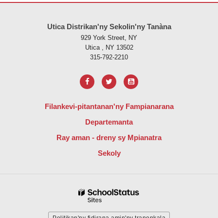
Ity tranonkala ity dia manome vaovao amin'ny alalan'ny PDF, tsidiho 
Utica Distrikan'ny Sekolin'ny Tanàna
929 York Street, NY
Utica , NY 13502
315-792-2210
Filankevi-pitantanan'ny Fampianarana
Departemanta
Ray aman - dreny sy Mpianatra
Sekoly