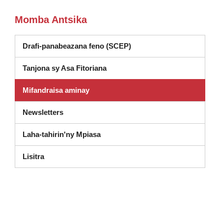
Momba Antsika
Drafi-panabeazana feno (SCEP)
Tanjona sy Asa Fitoriana
Mifandraisa aminay
Newsletters
Laha-tahirin'ny Mpiasa
(misokatra anatin'ny fikandrana vaovao)
Lisitra