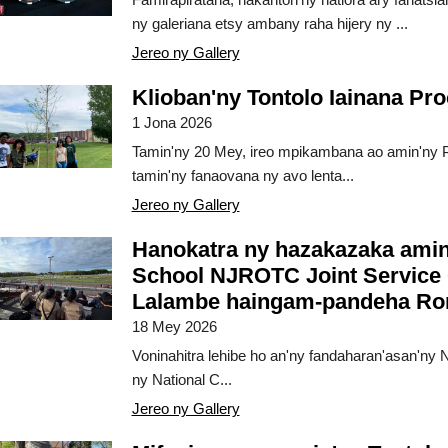
ny galeriana etsy ambany raha hijery ny ...
Jereo ny Gallery
Klioban'ny Tontolo Iainana Pro
1 Jona 2026
Tamin'ny 20 Mey, ireo mpikambana ao amin'ny P
tamin'ny fanaovana ny avo lenta...
Jereo ny Gallery
Hanokatra ny hazakazaka amin
School NJROTC Joint Service C
Lalambe haingam-pandeha R
18 Mey 2026
Voninahitra lehibe ho an'ny fandaharan'asan'ny
ny National C...
Jereo ny Gallery