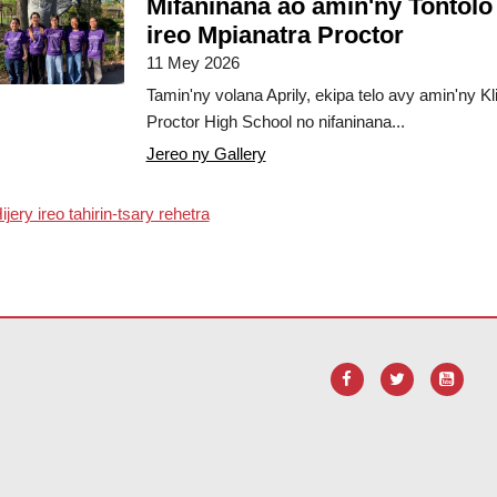
Mifaninana ao amin'ny Tontolo 
ireo Mpianatra Proctor
11 Mey 2026
Tamin'ny volana Aprily, ekipa telo avy amin'ny 
Proctor High School no nifaninana...
Jereo ny Gallery
ijery ireo tahirin-tsary rehetra
F, tsidiho ity rohy ity mba
hisintonana ny rindrambakilo Adobe Acro