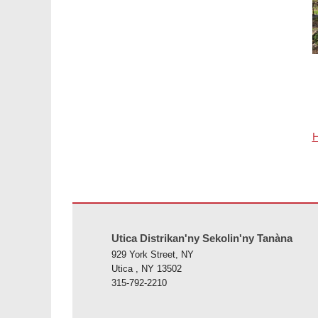
H
Ity tranonkala ity dia manome vaovao amin'ny alalan'ny PD
Utica Distrikan'ny Sekolin'ny Tanàna
929 York Street, NY
Utica , NY 13502
315-792-2210