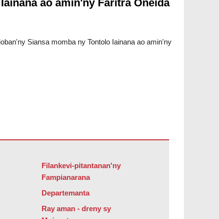
Iainana ao amin'ny Faritra Oneida
Klioban'ny Siansa momba ny Tontolo Iainana ao amin'ny
bat Reader DC
.
Filankevi-pitantanan'ny
Fampianarana
Departemanta
Ray aman - dreny sy