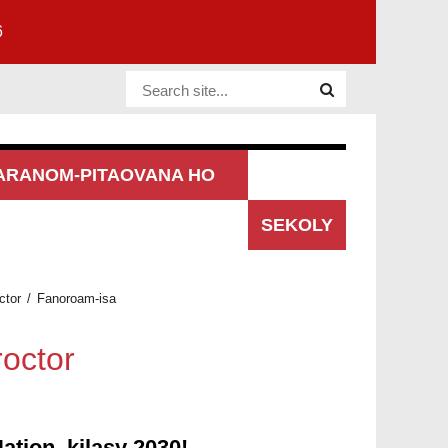
6
Website Site
ARANOM-PITAOVANA HO
AN'NY
SEKOLY
ctor
Fanoroam-isa
octor
tion, kilasy 2030!