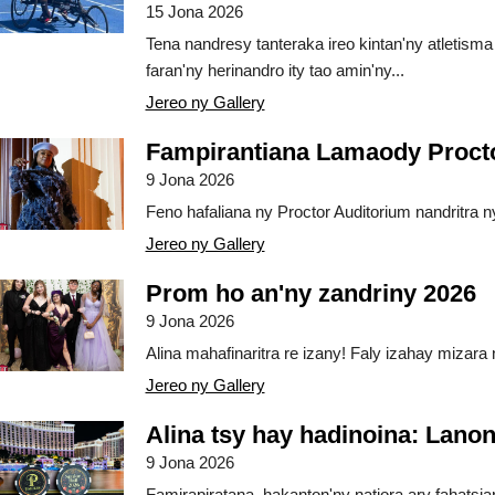
15 Jona 2026
Tena nandresy tanteraka ireo kintan'ny atletisma 
faran'ny herinandro ity tao amin'ny...
Jereo ny Gallery
Fampirantiana Lamaody Proct
9 Jona 2026
Feno hafaliana ny Proctor Auditorium nandritra n
Jereo ny Gallery
Prom ho an'ny zandriny 2026
9 Jona 2026
Alina mahafinaritra re izany! Faly izahay mizara ny
Jereo ny Gallery
Alina tsy hay hadinoina: Lano
9 Jona 2026
Famirapiratana, hakanton'ny natiora ary fahatsi