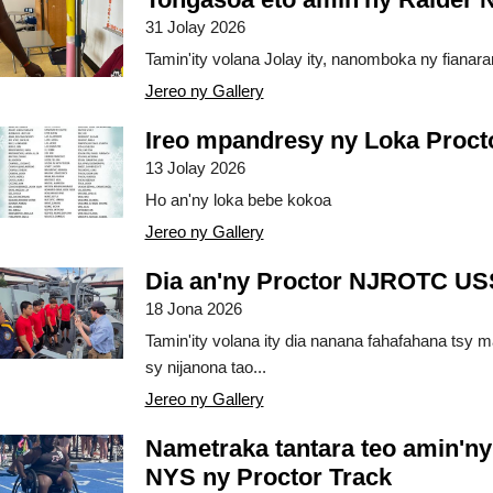
31 Jolay 2026
Tamin'ity volana Jolay ity, nanomboka ny fianaran
Jereo ny Gallery
Ireo mpandresy ny Loka Procto
13 Jolay 2026
Ho an'ny loka bebe kokoa
Jereo ny Gallery
Dia an'ny Proctor NJROTC USS
18 Jona 2026
Tamin'ity volana ity dia nanana fahafahana tsy 
sy nijanona tao...
Jereo ny Gallery
Nametraka tantara teo amin'ny
NYS ny Proctor Track