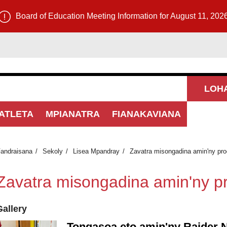
Board of Education Meeting Information for August 11, 202
LOH
ATLETA
MPIANATRA
FIANAKAVIANA
andraisana
Sekoly
Lisea Mpandray
Zavatra misongadina amin'ny pro
Zavatra misongadina amin'ny pr
Gallery
Tongasoa eto amin'ny Raider Na