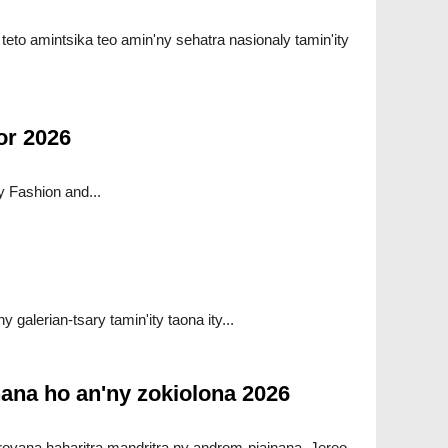
teto amintsika teo amin'ny sehatra nasionaly tamin'ity
or 2026
y Fashion and...
 galerian-tsary tamin'ity taona ity...
nana ho an'ny zokiolona 2026
arovana haharitra mandritra ny androm-piainana. Jereo