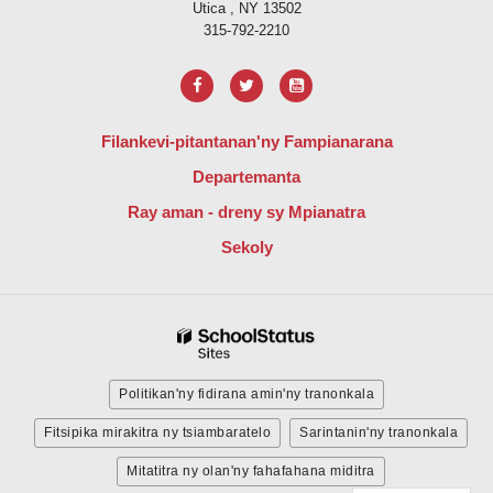
Utica , NY 13502
315-792-2210
Filankevi-pitantanan'ny Fampianarana
Departemanta
Ray aman - dreny sy Mpianatra
Sekoly
Politikan'ny fidirana amin'ny tranonkala
Fitsipika mirakitra ny tsiambaratelo
Sarintanin'ny tranonkala
Mitatitra ny olan'ny fahafahana miditra