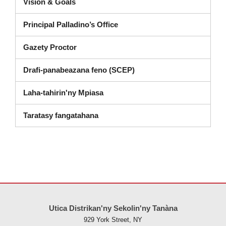
Vision & Goals
Principal Palladino’s Office
Gazety Proctor
Drafi-panabeazana feno (SCEP)
Laha-tahirin'ny Mpiasa
sora-baventy (sokafy anaty fikandra
Taratasy fangatahana
Ity tranonkala ity dia manome vaovao amin'ny alalan'ny PDF, tsidiho 
Utica Distrikan'ny Sekolin'ny Tanàna
929 York Street, NY