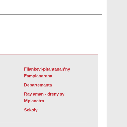
bat Reader DC
.
Filankevi-pitantanan'ny
Fampianarana
Departemanta
Ray aman - dreny sy
Mpianatra
Sekoly