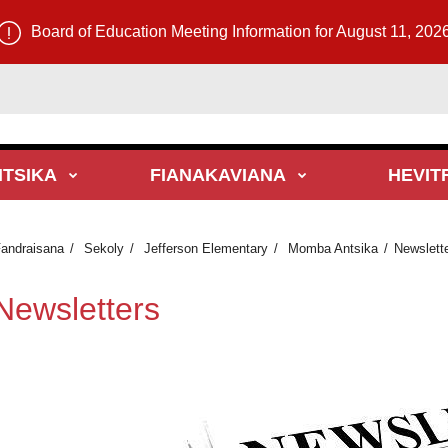
Board of Education Meeting Information for August 11, 202
TSIKA
FIANAKAVIANA
HEVIT
andraisana
Sekoly
Jefferson Elementary
Momba Antsika
Newslett
Newsletters