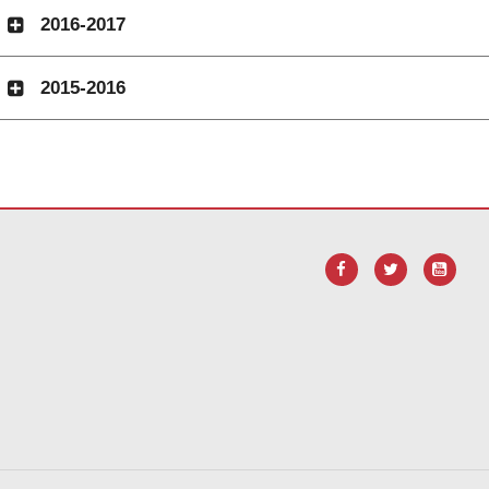
2016-2017
2015-2016
F, tsidiho ity rohy ity mba
hisintonana ny rindrambakilo Adobe Acro