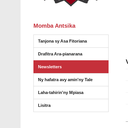
Momba Antsika
Tanjona sy Asa Fitoriana
Drafitra Ara-pianarana
Newsletters
Ny hafatra avy amin'ny Tale
Laha-tahirin'ny Mpiasa
(misokatra anatin'ny fikandrana vaovao
Lisitra