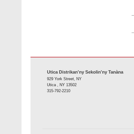
Ity tranonkala ity dia manome vaovao amin'ny alalan'ny PD
Utica Distrikan'ny Sekolin'ny Tanàna
929 York Street, NY
Utica , NY 13502
315-792-2210