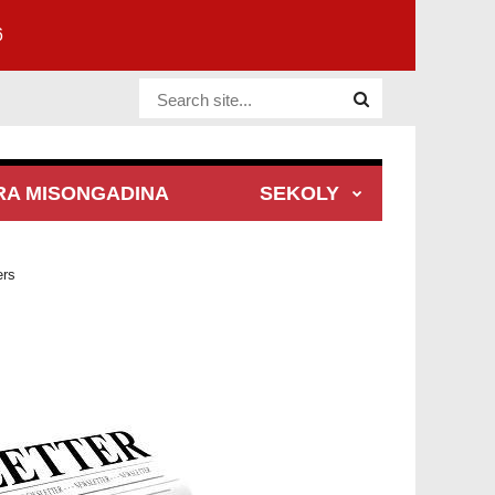
6
Website Site
RA MISONGADINA
SEKOLY
ers