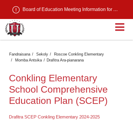
Board of Education Meeting Information for August 11, 2026
Ma
Fandraisana
Sekoly
Roscoe Conkling Elementary
Momba Antsika
Drafitra Ara-pianarana
Conkling Elementary
School Comprehensive
Education Plan (SCEP)
Drafitra SCEP Conkling Elementary 2024-2025