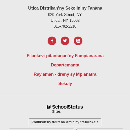
Utica Distrikan'ny Sekolin'ny Tanàna
929 York Street, NY
Utica , NY 13502
315-792-2210
Filankevi-pitantanan'ny Fampianarana
Departemanta
Ray aman - dreny sy Mpianatra
Sekoly
Politikan'ny fidirana amin'ny tranonkala