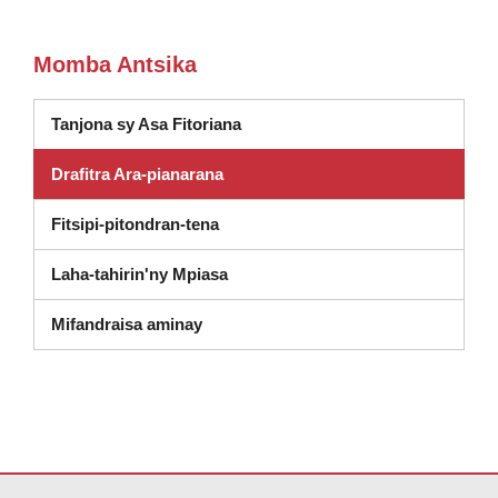
Momba Antsika
Tanjona sy Asa Fitoriana
Drafitra Ara-pianarana
(sokafy anaty fikandrana vaovao)
Fitsipi-pitondran-tena
Laha-tahirin'ny Mpiasa
Mifandraisa aminay
Ity tranonkala ity dia manome vaovao amin'ny alalan'ny PDF, tsidiho 